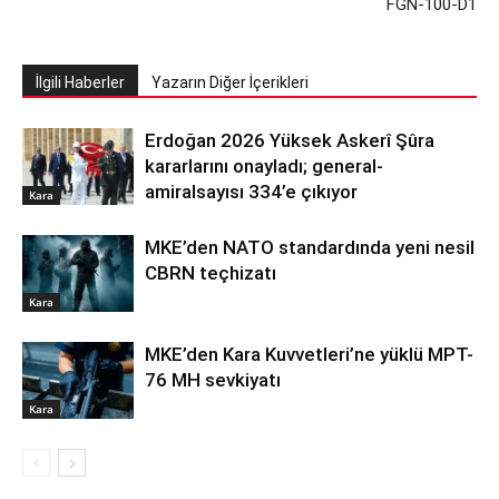
FGN-100-D1
İlgili Haberler
Yazarın Diğer İçerikleri
Erdoğan 2026 Yüksek Askerî Şûra
kararlarını onayladı; general-
amiralsayısı 334’e çıkıyor
Kara
MKE’den NATO standardında yeni nesil
CBRN teçhizatı
Kara
MKE’den Kara Kuvvetleri’ne yüklü MPT-
76 MH sevkiyatı
Kara