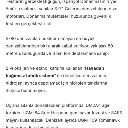
Testlerin gerçekleştiği gün, İspanyol Donanmasının yarı
ömür uzatılması yapılan S-71 Galerna denizaltıların dizel
motorları, Donanma müfettişleri huzurunda güvenlik
testleri gerçekleştirildi.
S-80 denizaltıları nükleer olmayan en büyük
denizaltılarından biri olarak kabul ediliyor, yaklaşık 80
metre uzunluğunda ve 3 bin ton deplasmana sahip.
Sıvı oksijen ve etanol karşımı kullanan “
Havadan
bağımsız tahrik sistemi”
ile donatılan denizaltının,
hidrojeni ayrıca depolamak için hidrojen tanklarına
ihtiyacı bulunmuyor.
Üç ana silahla donatılabilen platformda, DM2A4 ağır
torpido, UGM-84 Sub-Harpoon gemisavar füzesi ve SAES
mayını kullanılacak. Denizaltı ayrıca UGM-109 Tomahawk
füzelerine de sahip olacak.