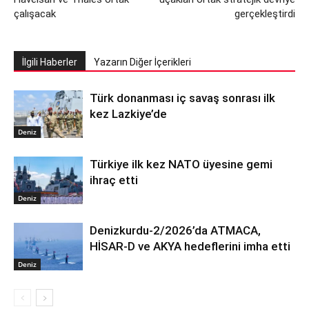
çalışacak
gerçekleştirdi
İlgili Haberler
Yazarın Diğer İçerikleri
Türk donanması iç savaş sonrası ilk
kez Lazkiye’de
Deniz
Türkiye ilk kez NATO üyesine gemi
ihraç etti
Deniz
Denizkurdu-2/2026’da ATMACA,
HİSAR-D ve AKYA hedeflerini imha etti
Deniz