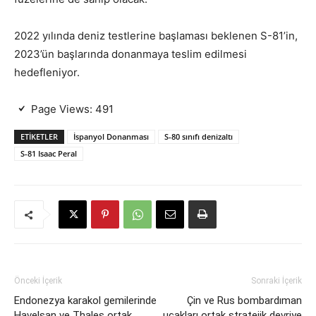
2022 yılında deniz testlerine başlaması beklenen S-81’in,
2023’ün başlarında donanmaya teslim edilmesi
hedefleniyor.
Page Views:
491
ETIKETLER
İspanyol Donanması
S-80 sınıfı denizaltı
S-81 Isaac Peral
Önceki İçerik
Sonraki İçerik
Endonezya karakol gemilerinde
Çin ve Rus bombardıman
Havelsan ve Thales ortak
uçakları ortak stratejik devriye