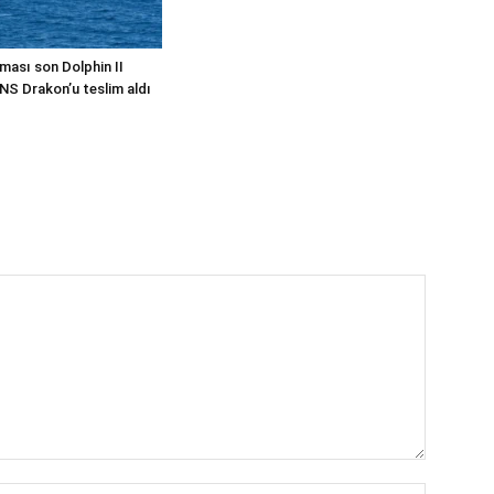
ması son Dolphin II
INS Drakon’u teslim aldı