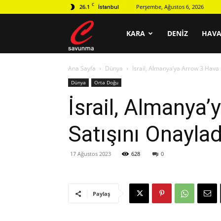
C
26.1
Perşembe, Ağustos 6, 2026
İstanbul
C
KARA
DENIZ
HAV
Ana Sayfa
Dünya
İsrail, Almanya’ya Arrow 3 Hava
savunma
Dünya
Orta Doğu
İsrail, Almanya
Satışını Onaylad
17 Ağustos 2023
628
0
Paylaş