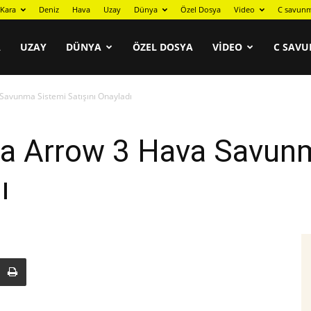
Kara
Deniz
Hava
Uzay
Dünya
Özel Dosya
Video
C savunm
A
UZAY
DÜNYA
ÖZEL DOSYA
VIDEO
C SAVU
 Savunma Sistemi Satışını Onayladı
’ya Arrow 3 Hava Savun
ı