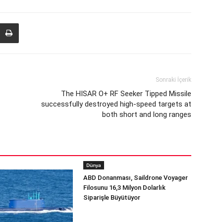
Sonraki İçerik
The HISAR O+ RF Seeker Tipped Missile
successfully destroyed high-speed targets at
both short and long ranges
Dünya
ABD Donanması, Saildrone Voyager
Filosunu 16,3 Milyon Dolarlık
Siparişle Büyütüyor