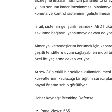
Sözleşme imzalanması için parlamento onay
yılının sonuna kadar imzalanması planlanıyor.
komuta ve kontrol sisteminin geliştirilmesi
İsrail, sistemin geliştirilmesindeki ABD hükü
savunma bağlarını yansıtmaya devam ediyor
Almanya, vatandaşlarını korumak için kapsaml
çeşitli tehditlere uyum sağlayabilen mobil bi
özel ihtiyaçlarına cevap veriyor.
Arrow 3’ün etkili bir şekilde kullanılabilmesi
kuvvetlerinin katılacağı bir eğitim süreci pla
hayati öneme sahip görülüyor.
Haber kaynağı: Breaking Defense
Page Views:
565