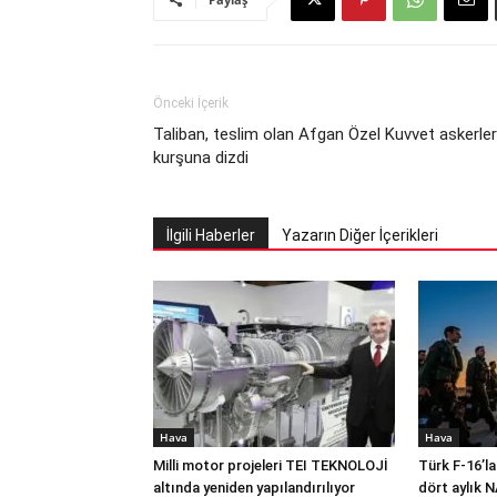
Önceki İçerik
Taliban, teslim olan Afgan Özel Kuvvet askerler
kurşuna dizdi
İlgili Haberler
Yazarın Diğer İçerikleri
Hava
Hava
Milli motor projeleri TEI TEKNOLOJİ
Türk F-16’la
altında yeniden yapılandırılıyor
dört aylık 