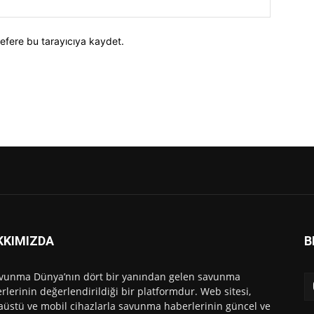
efere bu tarayıcıya kaydet.
KKIMIZDA
B
vunma Dünya’nın dört bir yanından gelen savunma
rlerinin değerlendirildiği bir platformdur. Web sitesi,
üstü ve mobil cihazlarla savunma haberlerinin güncel ve