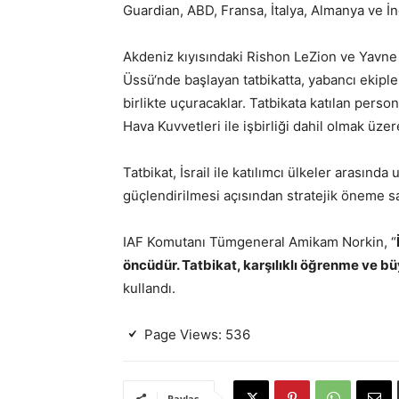
Guardian, ABD, Fransa, İtalya, Almanya ve İngi
Akdeniz kıyısındaki Rishon LeZion ve Yavne
Üssü‘nde başlayan tatbikatta, yabancı ekipl
birlikte uçuracaklar. Tatbikata katılan perso
Hava Kuvvetleri ile işbirliği dahil olmak üze
Tatbikat, İsrail ile katılımcı ülkeler arasında
güçlendirilmesi açısından stratejik öneme s
IAF Komutanı Tümgeneral Amikam Norkin, “
öncüdür. Tatbikat, karşılıklı öğrenme ve b
kullandı.
Page Views:
536
Paylaş