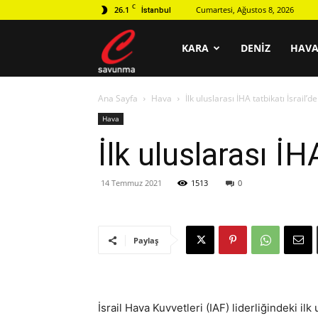
C
26.1
Cumartesi, Ağustos 8, 2026
İstanbul
C
KARA
DENIZ
HAV
Ana Sayfa
Hava
İlk uluslarası İHA tatbikatı İsrail’d
savunma
Hava
İlk uluslarası İH
14 Temmuz 2021
1513
0
Paylaş
İsrail Hava Kuvvetleri (IAF) liderliğindeki ilk