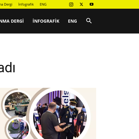
a Dergi
İnfografik
ENG
NMA DERGI
İNFOGRAFIK
ENG
adı