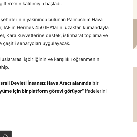
ltere’nin katılımıyla başladı.
 şehirlerinin yakınında bulunan Palmachim Hava
er, IAF’ın Hermes 450 İHA’larını uzaktan kumandayla
nel, Kara Kuvvetlerine destek, istihbarat toplama ve
re çeşitli senaryoları uygulayacak.
 uluslararası işbirliğinin ve karşılıklı öğrenmenin
ahip.
İsrail Devleti İnsansız Hava Aracı alanında bir
üyüme için bir platform görevi görüyor”
ifadelerini