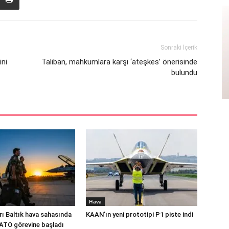
Sonraki İçerik
ini
Taliban, mahkumlara karşı ‘ateşkes’ önerisinde
bulundu
Hava
rı Baltık hava sahasında
KAAN’ın yeni prototipi P1 piste indi
NATO görevine başladı