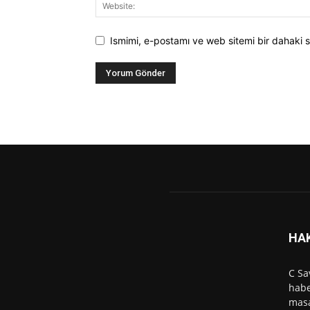
Ismimi, e-postamı ve web sitemi bir dahaki s
HA
C Sa
habe
masa