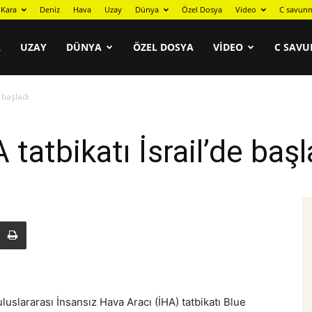
Kara
Deniz
Hava
Uzay
Dünya
Özel Dosya
Video
C savunm
A
UZAY
DÜNYA
ÖZEL DOSYA
VIDEO
C SAVU
e başladı
A tatbikatı İsrail’de başl
 uluslararası İnsansız Hava Aracı (İHA) tatbikatı Blue