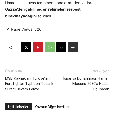
Hamas ise, savaş tamamen sona ermeden ve İsrail
Gazze’den çekilmeden rehineleri serbest
bırakmayacağını
açıkladı.
Page Views:
326
Önceki İçerik
Sonraki İçerik
MSB Kaynakları: Türkiye’nin
İspanya Donanması, Harrier
Eurofighter Typhoon Tedarik
Filosunu 2030’a Kadar
Süreci Devam Ediyor
Uçuracak
İlgili Haberler
Yazarın Diğer İçerikleri