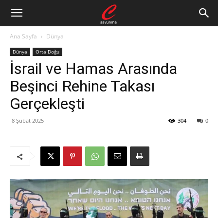
Ana Sayfa
Dünya
Dünya
Orta Doğu
İsrail ve Hamas Arasında
Beşinci Rehine Takası
Gerçekleşti
8 Şubat 2025
304
0