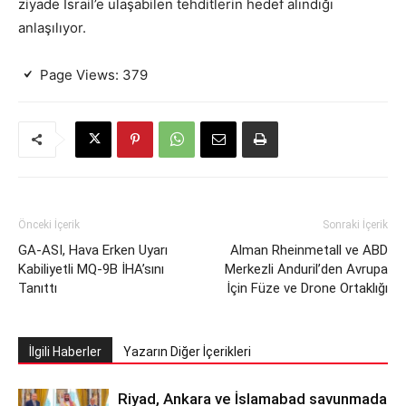
ziyade İsrail’e ulaşabilen tehditlerin hedef alındığı
anlaşılıyor.
Page Views:
379
Önceki İçerik
Sonraki İçerik
GA-ASI, Hava Erken Uyarı
Alman Rheinmetall ve ABD
Kabiliyetli MQ-9B İHA’sını
Merkezli Anduril’den Avrupa
Tanıttı
İçin Füze ve Drone Ortaklığı
İlgili Haberler
Yazarın Diğer İçerikleri
Riyad, Ankara ve İslamabad savunmada