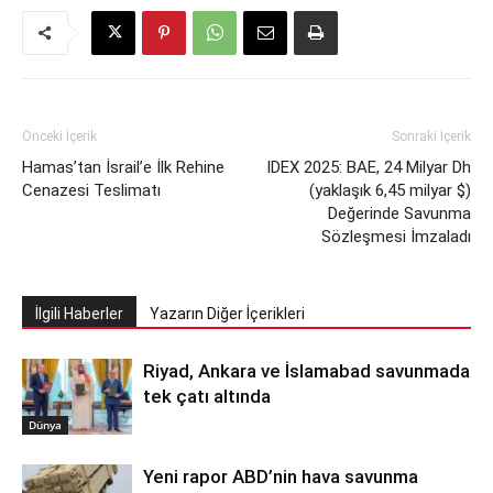
Önceki İçerik
Sonraki İçerik
Hamas’tan İsrail’e İlk Rehine
IDEX 2025: BAE, 24 Milyar Dh
Cenazesi Teslimatı
(yaklaşık 6,45 milyar $)
Değerinde Savunma
Sözleşmesi İmzaladı
İlgili Haberler
Yazarın Diğer İçerikleri
Riyad, Ankara ve İslamabad savunmada
tek çatı altında
Dünya
Yeni rapor ABD’nin hava savunma