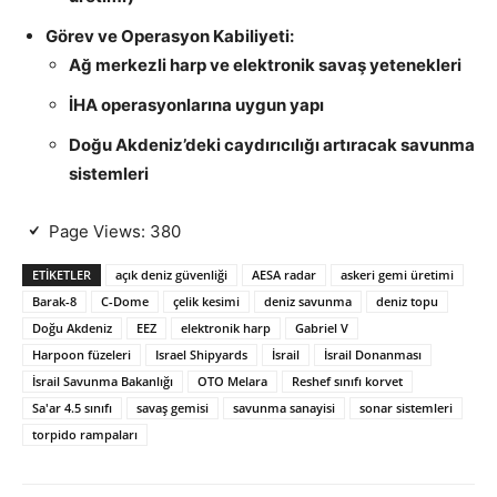
Görev ve Operasyon Kabiliyeti:
Ağ merkezli harp ve elektronik savaş yetenekleri
İHA operasyonlarına uygun yapı
Doğu Akdeniz’deki caydırıcılığı artıracak savunma
sistemleri
Page Views:
380
ETIKETLER
açık deniz güvenliği
AESA radar
askeri gemi üretimi
Barak-8
C-Dome
çelik kesimi
deniz savunma
deniz topu
Doğu Akdeniz
EEZ
elektronik harp
Gabriel V
Harpoon füzeleri
Israel Shipyards
İsrail
İsrail Donanması
İsrail Savunma Bakanlığı
OTO Melara
Reshef sınıfı korvet
Sa'ar 4.5 sınıfı
savaş gemisi
savunma sanayisi
sonar sistemleri
torpido rampaları