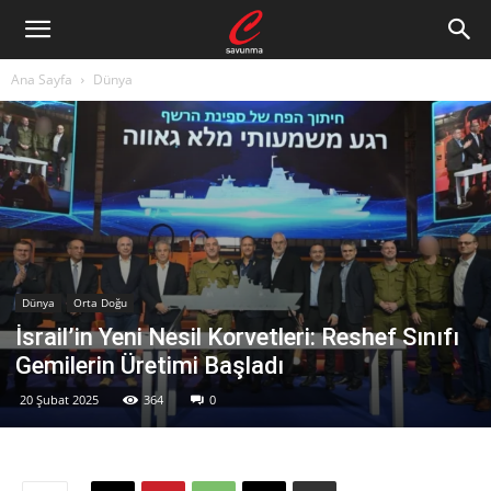
Ana Sayfa
Dünya
Dünya
Orta Doğu
İsrail’in Yeni Nesil Korvetleri: Reshef Sınıfı
Gemilerin Üretimi Başladı
20 Şubat 2025
364
0