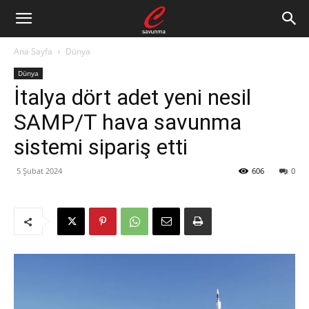
Ana Sayfa
Dünya
Dünya
İtalya dört adet yeni nesil
SAMP/T hava savunma
sistemi sipariş etti
5 Şubat 2024
606
0