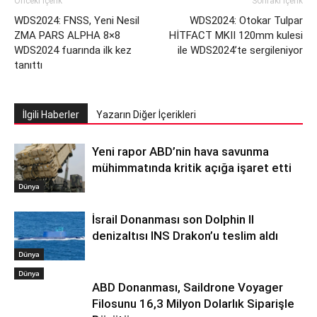
Önceki İçerik
Sonraki İçerik
WDS2024: FNSS, Yeni Nesil
WDS2024: Otokar Tulpar
ZMA PARS ALPHA 8×8
HİTFACT MKII 120mm kulesi
WDS2024 fuarında ilk kez
ile WDS2024’te sergileniyor
tanıttı
İlgili Haberler
Yazarın Diğer İçerikleri
Yeni rapor ABD’nin hava savunma
mühimmatında kritik açığa işaret etti
Dünya
İsrail Donanması son Dolphin II
denizaltısı INS Drakon’u teslim aldı
Dünya
Dünya
ABD Donanması, Saildrone Voyager
Filosunu 16,3 Milyon Dolarlık Siparişle