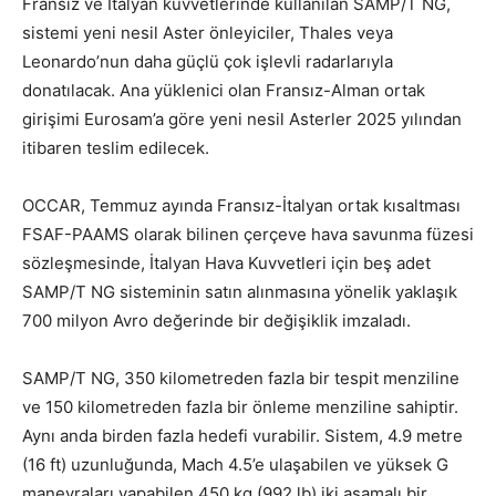
Fransız ve İtalyan kuvvetlerinde kullanılan SAMP/T NG,
sistemi yeni nesil Aster önleyiciler, Thales veya
Leonardo’nun daha güçlü çok işlevli radarlarıyla
donatılacak. Ana yüklenici olan Fransız-Alman ortak
girişimi Eurosam’a göre yeni nesil Asterler 2025 yılından
itibaren teslim edilecek.
OCCAR, Temmuz ayında Fransız-İtalyan ortak kısaltması
FSAF-PAAMS olarak bilinen çerçeve hava savunma füzesi
sözleşmesinde, İtalyan Hava Kuvvetleri için beş adet
SAMP/T NG sisteminin satın alınmasına yönelik yaklaşık
700 milyon Avro değerinde bir değişiklik imzaladı.
SAMP/T NG, 350 kilometreden fazla bir tespit menziline
ve 150 kilometreden fazla bir önleme menziline sahiptir.
Aynı anda birden fazla hedefi vurabilir. Sistem, 4.9 metre
(16 ft) uzunluğunda, Mach 4.5’e ulaşabilen ve yüksek G
manevraları yapabilen 450 kg (992 lb) iki aşamalı bir