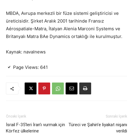
MBDA, Avrupa merkezli bir füze sistemi geliştiricisi ve
üreticisidir. Şirket Aralık 2001 tarihinde Fransız
Aérospatiale-Matra, İtalyan Alenia Marconi Systems ve
Britanyalı Matra BAe Dynamics ortaklığı ile kurulmuştur.
Kaynak: navalnews
Page Views:
641
Önceki İçerik
Sonraki İçerik
İsrail F-35’leri İran’ı vurmak için
Türeci ve Şahin’e liyakat nişanı
Körfez ülkelerine
verildi