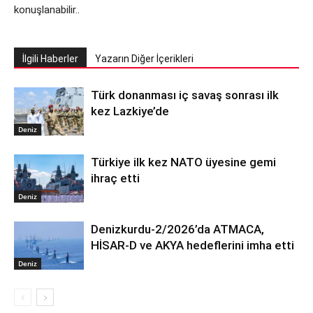
konuşlanabilir..
İlgili Haberler
Yazarın Diğer İçerikleri
Türk donanması iç savaş sonrası ilk
kez Lazkiye’de
Deniz
Türkiye ilk kez NATO üyesine gemi
ihraç etti
Deniz
Denizkurdu-2/2026’da ATMACA,
HİSAR-D ve AKYA hedeflerini imha etti
Deniz