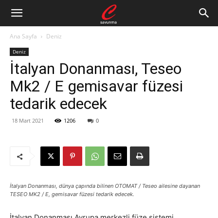
Ana Sayfa
Deniz
Deniz
İtalyan Donanması, Teseo
Mk2 / E gemisavar füzesi
tedarik edecek
18 Mart 2021
1206
0
İtalyan Donanması, dünya çapında bilinen OTOMAT / Teseo ailesine dayanan
TESEO MK2 / E, gemisavar füzesi tedarik edecek.
İtalyan Donanması Avrupa merkezli füze sistemi