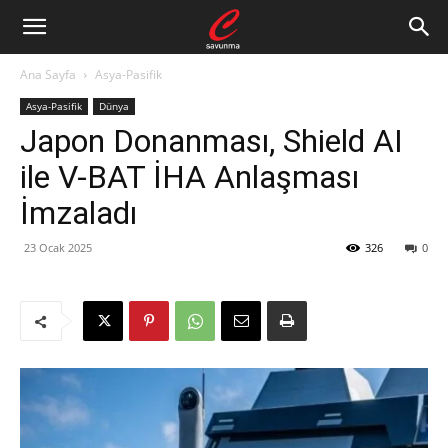
Ana Sayfa
Asya-Pasifik
Asya-Pasifik
Dünya
Japon Donanması, Shield AI
ile V-BAT İHA Anlaşması
İmzaladı
23 Ocak 2025
326
0