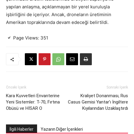
yapılan anlaşma, açıklanmayan bir yerel kuruluşla
işbirliğini de içeriyor. Ancak, droneların üretiminin
Amerikan topraklarında devam edeceği belirtildi.
Page Views:
351
Önceki İçerik
Sonraki İçerik
Kara Kuvvetleri Envanterine
Kraliyet Donanması, Rus
Yeni Sistemler: T-70, Fırtına
Casus Gemisi Yantar’ı İngiltere
Obüsü ve HİSAR O
Kıyılarından Uzaklaştırdı
İlgili Haberler
Yazarın Diğer İçerikleri