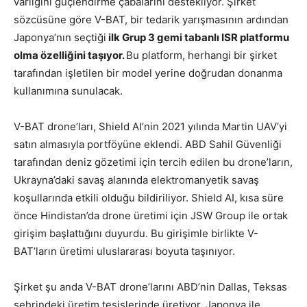
varlığını güçlendirme çabalarını destekliyor. Şirket
sözcüsüne göre V-BAT, bir tedarik yarışmasının ardından
Japonya’nın seçtiği
ilk Grup 3 gemi tabanlı ISR platformu
olma özelliğini taşıyor.
Bu platform, herhangi bir şirket
tarafından işletilen bir model yerine doğrudan donanma
kullanımına sunulacak.
V-BAT drone’ları, Shield AI’nin 2021 yılında Martin UAV’yi
satın almasıyla portföyüne eklendi. ABD Sahil Güvenliği
tarafından deniz gözetimi için tercih edilen bu drone’ların,
Ukrayna’daki savaş alanında elektromanyetik savaş
koşullarında etkili olduğu bildiriliyor. Shield AI, kısa süre
önce Hindistan’da drone üretimi için JSW Group ile ortak
girişim başlattığını duyurdu. Bu girişimle birlikte V-
BAT’ların üretimi uluslararası boyuta taşınıyor.
Şirket şu anda V-BAT drone’larını ABD’nin Dallas, Teksas
şehrindeki üretim tesislerinde üretiyor. Japonya ile