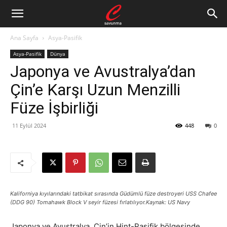
Ana Sayfa
Asya-Pasifik
Asya-Pasifik
Dünya
Japonya ve Avustralya’dan
Çin’e Karşı Uzun Menzilli
Füze İşbirliği
11 Eylül 2024
448
0
Kaliforniya kıyılarındaki tatbikat sırasında Güdümlü füze destroyeri USS Chafee
(DDG 90) Tomahawk Block V seyir füzesi fırlatılıyor.Kaynak: US Navy
Japonya ve Avustralya, Çin’in Hint-Pasifik bölgesinde