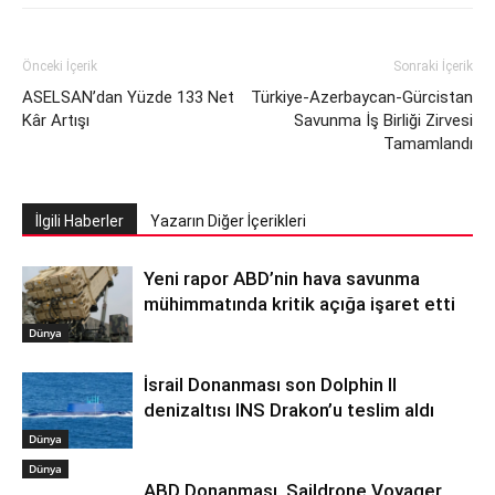
Önceki İçerik
Sonraki İçerik
ASELSAN’dan Yüzde 133 Net
Türkiye-Azerbaycan-Gürcistan
Kâr Artışı
Savunma İş Birliği Zirvesi
Tamamlandı
İlgili Haberler
Yazarın Diğer İçerikleri
Yeni rapor ABD’nin hava savunma
mühimmatında kritik açığa işaret etti
Dünya
İsrail Donanması son Dolphin II
denizaltısı INS Drakon’u teslim aldı
Dünya
Dünya
ABD Donanması, Saildrone Voyager