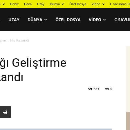
a
Deniz
Hava
Uzay
Dünya
Özel Dosya
Video
C savunma D
A
UZAY
DÜNYA
ÖZEL DOSYA
VIDEO
C SAVU
gramı Hız Kazandı
ı Geliştirme
zandı
353
0