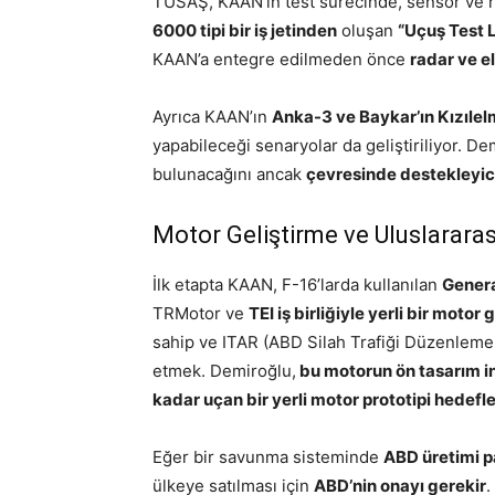
TUSAŞ, KAAN’ın test sürecinde, sensör ve r
6000 tipi bir iş jetinden
oluşan
“Uçuş Test 
KAAN’a entegre edilmeden önce
radar ve e
Ayrıca KAAN’ın
Anka-3 ve Baykar’ın Kızılel
yapabileceği senaryolar da geliştiriliyor. 
bulunacağını ancak
çevresinde destekleyici
Motor Geliştirme ve Uluslararası 
İlk etapta KAAN, F-16’larda kullanılan
Genera
TRMotor ve
TEI iş birliğiyle yerli bir motor
sahip ve ITAR (ABD Silah Trafiği Düzenlemel
etmek. Demiroğlu,
bu motorun ön tasarım i
kadar uçan bir yerli motor prototipi hedefle
Eğer bir savunma sisteminde
ABD üretimi p
ülkeye satılması için
ABD’nin onayı gerekir
.