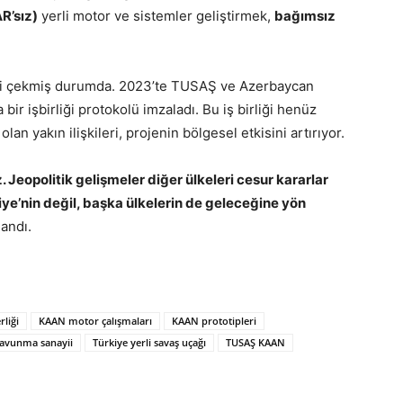
R’sız)
yerli motor ve sistemler geliştirmek,
bağımsız
sini çekmiş durumda. 2023’te TUSAŞ ve Azerbaycan
 işbirliği protokolü imzaladı. Bu iş birliği henüz
n yakın ilişkileri, projenin bölgesel etkisini artırıyor.
. Jeopolitik gelişmeler diğer ülkeleri cesur kararlar
ye’nin değil, başka ülkelerin de geleceğine yön
landı.
liği
KAAN motor çalışmaları
KAAN prototipleri
savunma sanayii
Türkiye yerli savaş uçağı
TUSAŞ KAAN