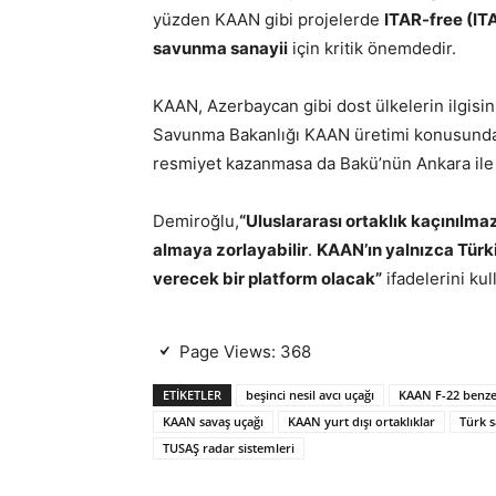
yüzden KAAN gibi projelerde
ITAR-free (ITA
savunma sanayii
için kritik önemdedir.
KAAN, Azerbaycan gibi dost ülkelerin ilgi
Savunma Bakanlığı KAAN üretimi konusunda bir
resmiyet kazanmasa da Bakü’nün Ankara ile ola
Demiroğlu,
“Uluslararası ortaklık kaçınılmaz
almaya zorlayabilir
.
KAAN’ın yalnızca Türki
verecek bir platform olacak”
ifadelerini kul
Page Views:
368
ETIKETLER
beşinci nesil avcı uçağı
KAAN F-22 benzer
KAAN savaş uçağı
KAAN yurt dışı ortaklıklar
Türk 
TUSAŞ radar sistemleri