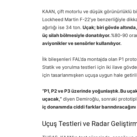
KAAN, çift motorlu ve düşük görünürlüklü bir 
Lockheed Martin F-22’ye benzerliğiyle dikk
ağırlığı ise 34 ton.
Uçak; biri gövde altında,
üç silah bölmesiyle donatılıyor.
%80-90 oran
aviyonikler ve sensörler kullanılıyor.
İlk bileşenleri FAL’da montajda olan P1 protot
Statik ve yorulma testleri için iki ilave gövd
için tasarlanmışken uçuşa uygun hale getiri
“P1, P2 ve P3 üzerinde yoğunlaştık. Bu uç
uçacak,”
diyen Demiroğlu, sonraki prototipl
iç donanımda ciddi farklar barındıracağını
Uçuş Testleri ve Radar Geliştir