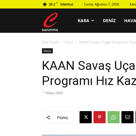
C
26.2
Cuma, Ağustos 7, 2026
Kar
İstanbul
C
KARA
DENIZ
HAV
Ana Sayfa
Hava
KAAN Savaş Uçağı Geliştirme Pro
savunma
Hava
KAAN Savaş Uçağ
Programı Hız Ka
1 Mayıs 2025
Paylaş