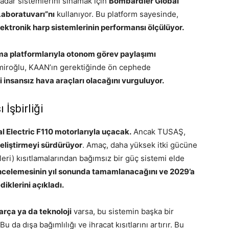
adar sistemlerini sınamak için
Bombardier Global
Laboratuvarı”nı
kullanıyor. Bu platform sayesinde,
lektronik harp sistemlerinin performansı ölçülüyor.
ma platformlarıyla otonom görev paylaşımı
Demiroğlu, KAAN’ın gerektiğinde ön cephede
 insansız hava araçları olacağını vurguluyor.
İşbirliği
l Electric F110 motorlarıyla uçacak.
Ancak TUSAŞ,
 geliştirmeyi sürdürüyor
. Amaç, daha yüksek itki gücüne
eri) kısıtlamalarından bağımsız bir güç sistemi elde
ncelemesinin yıl sonunda tamamlanacağını ve 2029’a
diklerini açıkladı.
arça ya da teknoloji
varsa, bu sistemin başka bir
 Bu da dışa bağımlılığı ve ihracat kısıtlarını artırır. Bu