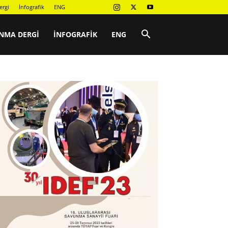
ergi
İnfografik
ENG
NMA DERGI
İNFOGRAFIK
ENG