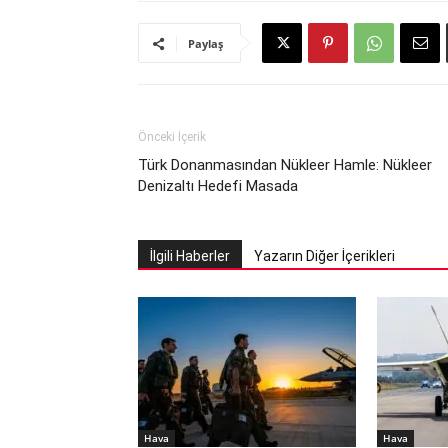
Paylaş
Önceki İçerik
Türk Donanmasından Nükleer Hamle: Nükleer
Denizaltı Hedefi Masada
İlgili Haberler
Yazarın Diğer İçerikleri
Hava
Hava