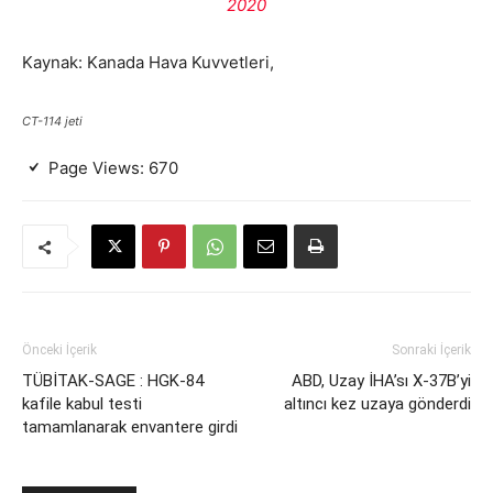
2020
Kaynak: Kanada Hava Kuvvetleri,
CT-114 jeti
Page Views:
670
Önceki İçerik
Sonraki İçerik
TÜBİTAK-SAGE : HGK-84
ABD, Uzay İHA’sı X-37B’yi
kafile kabul testi
altıncı kez uzaya gönderdi
tamamlanarak envantere girdi