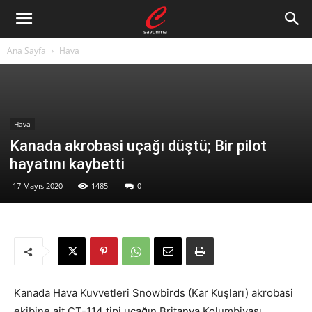
Ana Sayfa
Hava
Hava
Kanada akrobasi uçağı düştü; Bir pilot
hayatını kaybetti
17 Mayıs 2020
1485
0
Kanada Hava Kuvvetleri Snowbirds (Kar Kuşları) akrobasi
ekibine ait CT-114 tipi uçağın Britanya Kolumbiyası