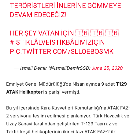
TERÖRISTLERI INLERINE GÖMMEYE
DEVAM EDECEĞIZ!
HER ŞEY VATAN İÇİN 🇹🇷 🇹🇷 🇹🇷
#İSTIKLÂLVEİSTIKBÂLIMIZİÇIN
PIC.TWITTER.COM/SLLOEBOSMK
— Ismail Demir (@IsmailDemirSSB)
June 25, 2020
Emniyet Genel Müdürülüğü’de Nisan ayında 9 adet
T129
ATAK Helikopteri
siparişi vermişti.
Bu yıl içersinde Kara Kuvvetleri Komutanlığı’na ATAK FAZ-
2 versiyonu teslim edilmesi planlanıyor. Türk Havacılık ve
Uzay Sanayi tarafından geliştirilen T-129 Taarruz ve
Taktik keşif helikopterinin ikinci fazı ATAK FAZ-2 ilk