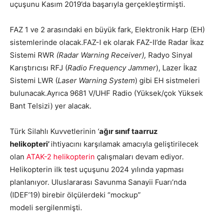
uçuşunu Kasım 2019’da başarıyla gerçekleştirmişti.
FAZ 1 ve 2 arasındaki en büyük fark, Elektronik Harp (EH)
sistemlerinde olacak.FAZ-I ek olarak FAZ-II’de Radar İkaz
Sistemi RWR
(Radar Warning Receiver),
Radyo Sinyal
Karıştırıcısı RFJ (
Radio Frequency Jammer
), Lazer İkaz
Sistemi LWR (
Laser Warning System
) gibi EH sistmeleri
bulunacak.Ayrıca 9681 V/UHF Radio (Yüksek/çok Yüksek
Bant Telsizi) yer alacak.
Türk Silahlı Kuvvetlerinin ‘
ağır sınıf taarruz
helikopteri’
ihtiyacını karşılamak amacıyla geliştirilecek
olan
ATAK-2 helikopterin
çalışmaları devam ediyor.
Helikopterin ilk test uçuşunu 2024 yılında yapması
planlanıyor. Uluslararası Savunma Sanayii Fuarı’nda
(IDEF’19) birebir ölçülerdeki “mockup”
modeli sergilenmişti.