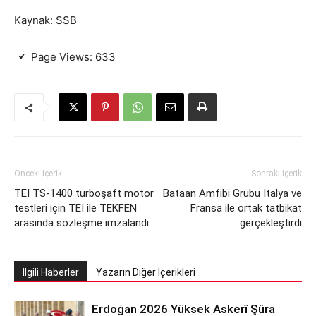
Kaynak: SSB
Page Views:
633
Önceki İçerik
Sonraki İçerik
TEI TS-1400 turboşaft motor
Bataan Amfibi Grubu İtalya ve
testleri için TEI ile TEKFEN
Fransa ile ortak tatbikat
arasında sözleşme imzalandı
gerçekleştirdi
İlgili Haberler
Yazarın Diğer İçerikleri
Erdoğan 2026 Yüksek Askerî Şûra