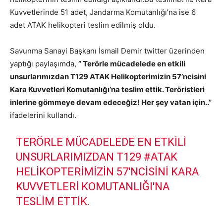
Kuvvetlerinde 51 adet, Jandarma Komutanlığı’na ise 6
adet ATAK helikopteri teslim edilmiş oldu.
Savunma Sanayi Başkanı İsmail Demir twitter üzerinden
yaptığı paylaşımda,
” Terörle mücadelede en etkili
unsurlarımızdan T129 ATAK Helikopterimizin 57’ncisini
Kara Kuvvetleri Komutanlığı’na teslim ettik. Teröristleri
inlerine gömmeye devam edeceğiz! Her şey vatan için..”
ifadelerini kullandı.
TERÖRLE MÜCADELEDE EN ETKILI
UNSURLARIMIZDAN T129
#ATAK
HELIKOPTERIMIZIN 57'NCISINI KARA
KUVVETLERI KOMUTANLIĞI'NA
TESLIM ETTIK.