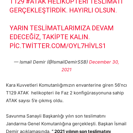
T129
#ATAK
HELIKOPTERI TESLIMATI
GERÇEKLEŞTIRDIK. HAYIRLI OLSUN.
YARIN TESLIMATLARIMIZA DEVAM
EDECEĞIZ, TAKIPTE KALIN.
PIC.TWITTER.COM/OYL7HIVLS1
— Ismail Demir (@IsmailDemirSSB)
December 30,
2021
Kara Kuvvetleri Komutanlığımızın envanterine giren 56’ncı
T129 ATAK helikopteri ile Faz 2 konfigürasyonuna sahip
ATAK sayısı 5’e çıkmış oldu.
Savunma Sanayii Başkanlığı yılın son teslimatını
Jandarma Genel Komutanlığına gerçekleşti. Başkan İsmail
Demir açıklamasında,
” 2021 yılının son teslimatını