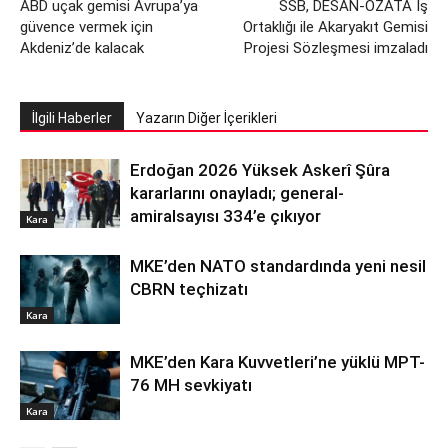
ABD uçak gemisi Avrupa’ya
SSB, DESAN-ÖZATA İş
güvence vermek için
Ortaklığı ile Akaryakıt Gemisi
Akdeniz’de kalacak
Projesi Sözleşmesi imzaladı
İlgili Haberler
Yazarın Diğer İçerikleri
Erdoğan 2026 Yüksek Askerî Şûra
kararlarını onayladı; general-
amiralsayısı 334’e çıkıyor
Kara
MKE’den NATO standardında yeni nesil
CBRN teçhizatı
Kara
MKE’den Kara Kuvvetleri’ne yüklü MPT-
76 MH sevkiyatı
Kara