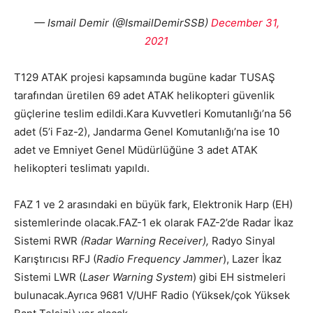
— Ismail Demir (@IsmailDemirSSB)
December 31,
2021
T129 ATAK projesi kapsamında bugüne kadar TUSAŞ
tarafından üretilen 69 adet ATAK helikopteri güvenlik
güçlerine teslim edildi.Kara Kuvvetleri Komutanlığı’na 56
adet (5’i Faz-2), Jandarma Genel Komutanlığı’na ise 10
adet ve Emniyet Genel Müdürlüğüne 3 adet ATAK
helikopteri teslimatı yapıldı.
FAZ 1 ve 2 arasındaki en büyük fark, Elektronik Harp (EH)
sistemlerinde olacak.FAZ-1 ek olarak FAZ-2’de Radar İkaz
Sistemi RWR
(Radar Warning Receiver),
Radyo Sinyal
Karıştırıcısı RFJ (
Radio Frequency Jammer
), Lazer İkaz
Sistemi LWR (
Laser Warning System
) gibi EH sistmeleri
bulunacak.Ayrıca 9681 V/UHF Radio (Yüksek/çok Yüksek