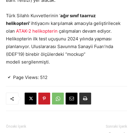
Bant Telsizi) yer alacak.
Türk Silahlı Kuvvetlerinin ‘
ağır sınıf taarruz
helikopteri’
ihtiyacını karşılamak amacıyla geliştirilecek
olan
ATAK-2 helikopterin
çalışmaları devam ediyor.
Helikopterin ilk test uçuşunu 2024 yılında yapması
planlanıyor. Uluslararası Savunma Sanayii Fuarı’nda
(IDEF’19) birebir ölçülerdeki “mockup”
modeli sergilenmişti.
Page Views:
512
Önceki İçerik
Sonraki İçerik