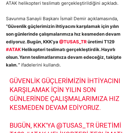
ATAK helikopteri teslimatı gerçekleştirildiğini açıkladı.
Savunma Sanayii Başkanı İsmail Demir açıklamasında,
“Güvenlik güçlerimizin ihtiyacını karşılamak için yılın
son günlerinde çalışmalarımıza hız kesmeden devam
ediyoruz. Bugün, KKK’ya
@TUSAS_TR
üretimi T129
#ATAK
Helikopteri teslimatı gerçekleştirdik. Hayırlı
olsun. Yarın teslimatlarımıza devam edeceğiz, takipte
kalın. “
ifadelerini kullandı.
GÜVENLIK GÜÇLERIMIZIN IHTIYACINI
KARŞILAMAK IÇIN YILIN SON
GÜNLERINDE ÇALIŞMALARIMIZA HIZ
KESMEDEN DEVAM EDIYORUZ.
BUGÜN, KKK'YA
@TUSAS_TR
ÜRETIMI