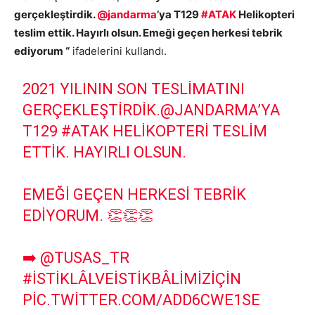
gerçekleştirdik.
@jandarma
’ya T129
#ATAK
Helikopteri
teslim ettik. Hayırlı olsun. Emeği geçen herkesi tebrik
ediyorum “
ifadelerini kullandı.
2021 YILININ SON TESLIMATINI
GERÇEKLEŞTIRDIK.
@JANDARMA
’YA
T129
#ATAK
HELIKOPTERI TESLIM
ETTIK. HAYIRLI OLSUN.
EMEĞI GEÇEN HERKESI TEBRIK
EDIYORUM. 👏👏👏
➡️
@TUSAS_TR
#İSTIKLÂLVEİSTIKBÂLIMIZİÇIN
PIC.TWITTER.COM/ADD6CWE1SE