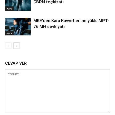
CBRN teçhizatı
Kara
MKE’den Kara Kuvvetleri’ne yüklü MPT-
76 MH sevkiyatı
Kara
CEVAP VER