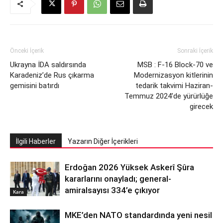
Önceki İçerik
Sonraki İçerik
Ukrayna İDA saldırsında
MSB : F-16 Block-70 ve
Karadeniz’de Rus çıkarma
Modernizasyon kitlerinin
gemisini batırdı
tedarik takvimi Haziran-
Temmuz 2024’de yürürlüğe
girecek
İlgili Haberler
Yazarın Diğer İçerikleri
Erdoğan 2026 Yüksek Askerî Şûra
kararlarını onayladı; general-
amiralsayısı 334’e çıkıyor
Kara
MKE’den NATO standardında yeni nesil