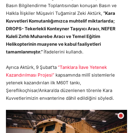
Basın Bilgilendirme Toplantısından konuşan Basın ve
Halkla İlişkiler Müşaviri Tuğamiral Zeki Aktürk,
“Kara
Kuvvetleri Komutanlığımızca muhtelif miktarlarda;
DROPS- Tekerlekli Konteyner Taşıyıcı Aracı, NEFER
Kuleli Zırhlı Muharebe Aracı ve Temel Eğitim
Helikopterinin muayene ve kabul faaliyetleri
tamamlanmıştır.”
İfadelerini kullandı.
Ayrıca Aktürk, 9 Şubat’ta
“Tanklara İlave Yetenek
Kazandırılması Projesi”
kapsamında millî sistemlerle
yetenek kazandırılan ilk M60T tankı,
Şereflikoçhisar/Ankara’da düzenlenen törenle Kara
Kuvvetlerimizin envanterine dâhil edildiğini söyledi.