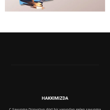
HAKKIMIZDA
C Savunma Dünya’nın dört bir yanından gelen savunma