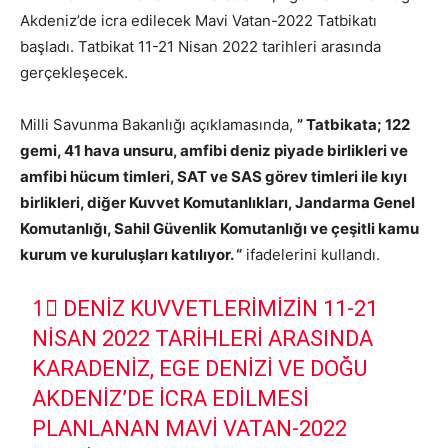
Akdeniz’de
icra edilecek
Mavi Vatan-2022 Tatbikatı
başladı. Tatbikat 11-21 Nisan 2022 tarihleri arasında
gerçekleşecek.
Milli Savunma Bakanlığı açıklamasında,
” Tatbikata; 122
gemi, 41 hava unsuru, amfibi deniz piyade birlikleri ve
amfibi hücum timleri, SAT ve SAS görev timleri ile kıyı
birlikleri, diğer Kuvvet Komutanlıkları, Jandarma Genel
Komutanlığı, Sahil Güvenlik Komutanlığı ve çeşitli kamu
kurum ve kuruluşları katılıyor. “
ifadelerini kullandı.
1⃣ DENIZ KUVVETLERIMIZIN 11-21
NISAN 2022 TARIHLERI ARASINDA
KARADENIZ, EGE DENIZI VE DOĞU
AKDENIZ’DE ICRA EDILMESI
PLANLANAN MAVI VATAN-2022