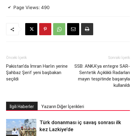
Page Views:
490
Önceki İçerik
Sonraki İçerik
Pakistan’da İmran Han’ın yerine
SSB: ANKA’ya entegre SAR-
Şahbaz Şerif yeni başbakan
Sentetik Açıklıklı Radarları
seçildi
mayın tespitinde başarıyla
kullanıldı
İlgili Haberler
Yazarın Diğer İçerikleri
Türk donanması iç savaş sonrası ilk
kez Lazkiye’de