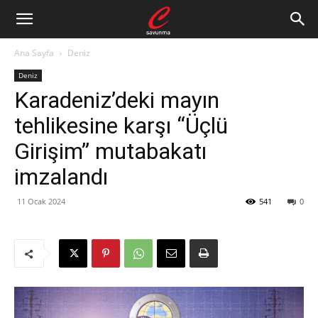
Ana Sayfa
Deniz
Deniz
Karadeniz’deki mayın
tehlikesine karşı “Üçlü
Girişim” mutabakatı
imzalandı
11 Ocak 2024
541
0