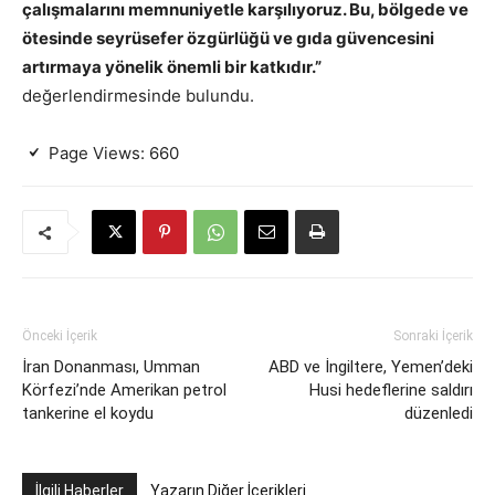
çalışmalarını memnuniyetle karşılıyoruz. Bu, bölgede ve
ötesinde seyrüsefer özgürlüğü ve gıda güvencesini
artırmaya yönelik önemli bir katkıdır.”
değerlendirmesinde bulundu.
Page Views:
660
Önceki İçerik
Sonraki İçerik
İran Donanması, Umman
ABD ve İngiltere, Yemen’deki
Körfezi’nde Amerikan petrol
Husi hedeflerine saldırı
tankerine el koydu
düzenledi
İlgili Haberler
Yazarın Diğer İçerikleri