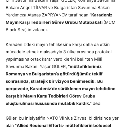
Millî Savunma Bakanı Yaşar GÜLER, Romanya Savunma
Bakanı Angel TİLVAR ve Bulgaristan Savunma Bakan
Yardımcısı Atanas ZAPRYANOV tarafından
“Karadeniz
Mayın Karşı Tedbirleri Görev Grubu Mutabakatı
(MCM
Black Sea) imzalandı.
Karadeniz’deki mayın tehlikesine karşı daha da etkin
mücadele etmek maksadıyla 3 ülke arasında protokol
yapılmasına ortak karar verdiklerini belirten Millî
Savunma Bakanı Yaşar GÜLER,
“müttefiklerimiz
Romanya ve Bulgaristan’a götürdüğümüz teklif
sonrasında, stratejik bir vizyon benimsedik. Bu
çerçevede, Karadeniz’de sürüklenen mayın tehdidine
karşı bir Mayın Karşı Tedbirleri Görev Grubu
oluşturulması hususunda mutabık kaldık.”
dedi.
Güler, bu inisiyatifin NATO Vilnius Zirvesi bildirisinde yer
alan “
Allied Regional Efforts- müttefiklerin bölgesel