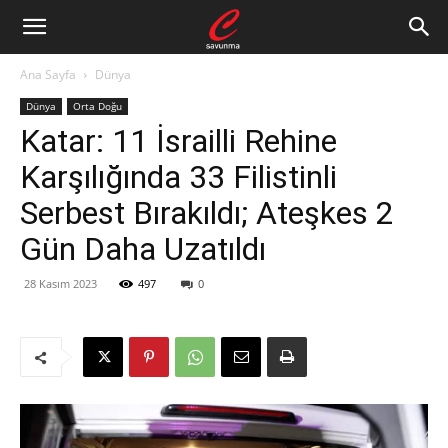
Ana Sayfa
Dünya
Dünya
Orta Doğu
Katar: 11 İsrailli Rehine
Karşılığında 33 Filistinli
Serbest Bırakıldı; Ateşkes 2
Gün Daha Uzatıldı
28 Kasım 2023
497
0