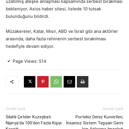
uzatılmış ateşke anlaşması kapsamında serbest bırakması
bekleniyor. Axios haber sitesi, listede 10 tutsak
bulunduğunu bildirdi.
Müzakereler, Katar, Mısır, ABD ve İsrail gibi ana aktörler
arasında, daha fazla rehinenin serbest bırakılması
hedefiyle devam ediyor.
Page Views:
514
Önceki İçerik
Sonraki İçerik
Silahlı Çeteler Kuzeybatı
Portekiz Deniz Kuvvetleri,
Nijerya’da 100’den Fazla Kişiyi
İnsansız Sistem Taşıyan Gemi
Kaçırdı
İçin Anlaşma İmzaladı