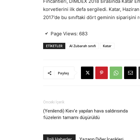
Fincantieri, DIMDEX 2018 sırasında Katar E
korvetlerini ilk defa sergiledi. Katar, Hazi
2017’de bu sınıftaki dört geminin siparişin
Page Views:
683
ETIKETLER
Al Zubarah sınıfı
Katar
Paylaş
Önceki İçerik
(Yenilendi) Kiev’e yapılan hava saldırısında
füzelerin tamamı düşürüldü
İlgili Haberler
Yazarın Diğer İçerikleri