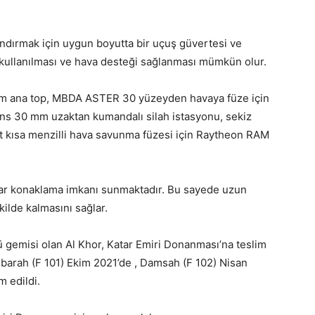
ındırmak için uygun boyutta bir uçuş güvertesi ve
 kullanılması ve hava desteği sağlanması mümkün olur.
mm ana top, MBDA ASTER 30 yüzeyden havaya füze için
ins 30 mm uzaktan kumandalı silah istasyonu, sekiz
 kısa menzilli hava savunma füzesi için Raytheon RAM
adar konaklama imkanı sunmaktadır. Bu sayede uzun
kilde kalmasını sağlar.
cü gemisi olan Al Khor, Katar Emiri Donanması’na teslim
ubarah (F 101) Ekim 2021’de , Damsah (F 102) Nisan
im edildi.