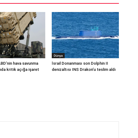
Dünya
ABD’nin hava savunma
İsrail Donanması son Dolphin II
a kritik açığa işaret
denizaltısı INS Drakon’u teslim aldı