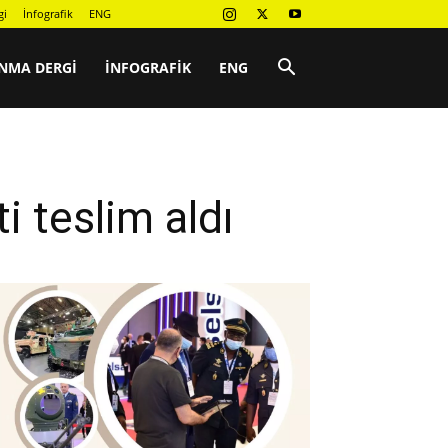
gi
İnfografik
ENG
NMA DERGI
İNFOGRAFIK
ENG
i teslim aldı