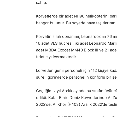
sahip.
Korvetlerde bir adet NH90 helikopterini bar
hangar bulunur. Bu sayede hava taşıtlarının
Korvetin silah donanımı, Leonardo’dan 76 
16 adet VLS hücresi, iki adet Leonardo Marl
adet MBDA Exocet MM40 Block III ve 21 adet
fırlatıcıyı içermektedir.
korvetler, gemi personeli için 112 kişiye k
süreli görevlerde personelin konforlu bir şe
Geçtiğimiz yıl Aralık ayında bu sınıfın üçün
edildi. Katar Emiri Deniz Kuvvetlerinde Al Z
2022’de, Al Khor (F 103) Aralık 2022’de tesl