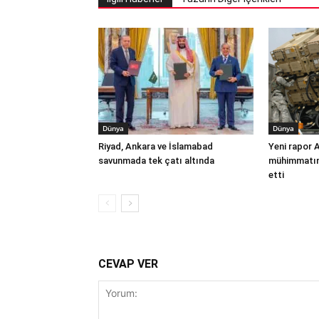
Dünya
Dünya
Riyad, Ankara ve İslamabad
Yeni rapor 
savunmada tek çatı altında
mühimmatınd
etti
CEVAP VER