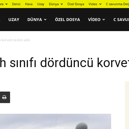
ara
Deniz
Hava
Uzay
Dünya
Özel Dosya
Video
C savunma Der
A
UZAY
DÜNYA
ÖZEL DOSYA
VIDEO
C SAVU
 korveti teslim aldı
h sınıfı dördüncü korvet