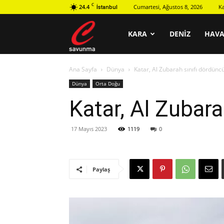
C
24.4
Cumartesi, Ağustos 8, 2026
K
İstanbul
C
KARA
DENIZ
HAV
Ana Sayfa
Dünya
Katar, Al Zubarah sınıfı dördüncü
savunma
Dünya
Orta Doğu
Katar, Al Zubara
17 Mayıs 2023
1119
0
Paylaş