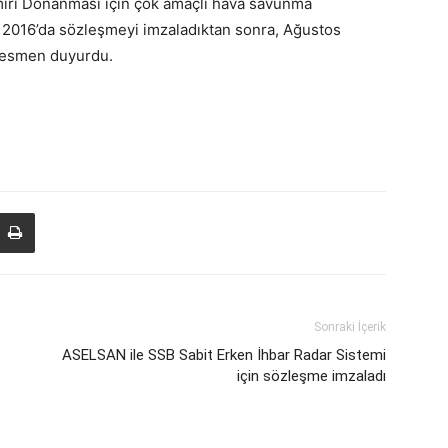
miri Donanması için çok amaçlı hava savunma
ran 2016’da sözleşmeyi imzaladıktan sonra, Ağustos
i resmen duyurdu.
Sonraki İçerik
ASELSAN ile SSB Sabit Erken İhbar Radar Sistemi
için sözleşme imzaladı