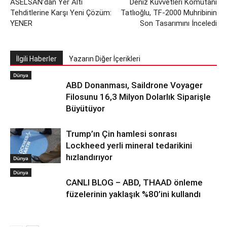
ASELSAN’dan Yer Altı
Deniz Kuvvetleri Komutanı
Tehditlerine Karşı Yeni Çözüm:
Tatlıoğlu, TF-2000 Muhribinin
YENER
Son Tasarımını İnceledi
İlgili Haberler
Yazarın Diğer İçerikleri
Dünya
ABD Donanması, Saildrone Voyager
Filosunu 16,3 Milyon Dolarlık Siparişle
Büyütüyor
Trump’ın Çin hamlesi sonrası
Lockheed yerli mineral tedarikini
hızlandırıyor
Dünya
Dünya
CANLI BLOG – ABD, THAAD önleme
füzelerinin yaklaşık %80’ini kullandı