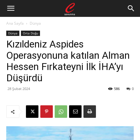
Ana Sayfa
Dünya
Dünya
Orta Doğu
Kızıldeniz Aspides
Operasyonuna katılan Alman
Hessen Fırkateyni İlk İHA’yı
Düşürdü
28 Şubat 2024
586
0