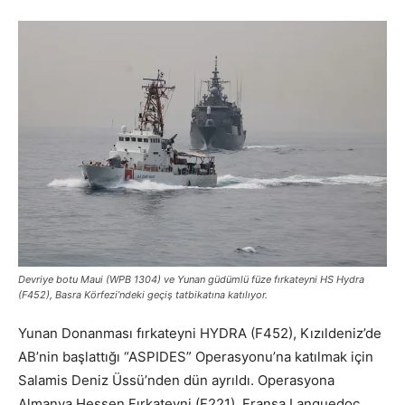
Devriye botu Maui (WPB 1304) ve Yunan güdümlü füze fırkateyni HS Hydra
(F452), Basra Körfezi’ndeki geçiş tatbikatına katılıyor.
Yunan Donanması fırkateyni HYDRA (F452), Kızıldeniz’de
AB’nin başlattığı “ASPIDES” Operasyonu’na katılmak için
Salamis Deniz Üssü’nden dün ayrıldı. Operasyona
Almanya Hessen Fırkateyni (F221), Fransa Languedoc