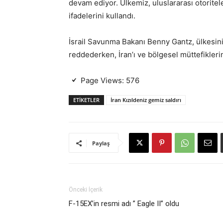
devam ediyor. Ülkemiz, uluslararası otoritele
ifadelerini kullandı.
İsrail Savunma Bakanı Benny Gantz, ülkesini
reddederken, İran’ı ve bölgesel müttefiklerin
Page Views:
576
ETIKETLER
İran Kızıldeniz gemiz saldırı
Paylaş
Önceki İçerik
F-15EX’in resmi adı ” Eagle II” oldu