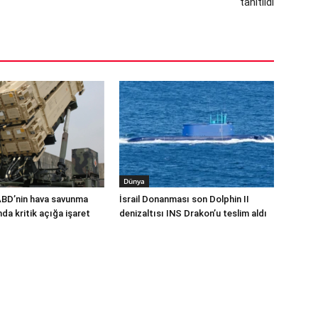
tanıtıldı
Dünya
ABD’nin hava savunma
İsrail Donanması son Dolphin II
a kritik açığa işaret
denizaltısı INS Drakon’u teslim aldı