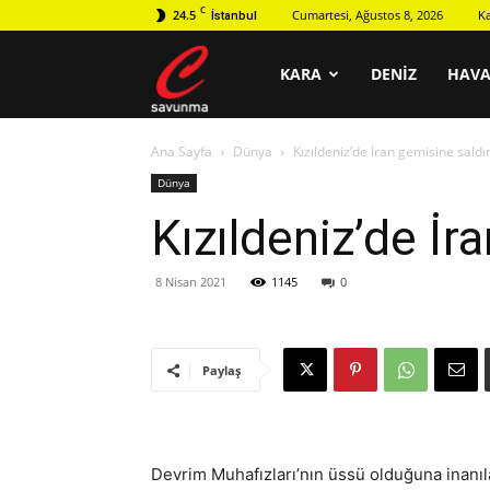
C
24.5
Cumartesi, Ağustos 8, 2026
K
İstanbul
C
KARA
DENIZ
HAV
Ana Sayfa
Dünya
Kızıldeniz’de İran gemisine saldırı
savunma
Dünya
Kızıldeniz’de İra
8 Nisan 2021
1145
0
Paylaş
Devrim Muhafızları’nın üssü olduğuna inanıla