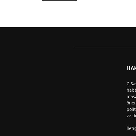
HA
C Sa
habe
masa
önem
polit
ve d
İlet