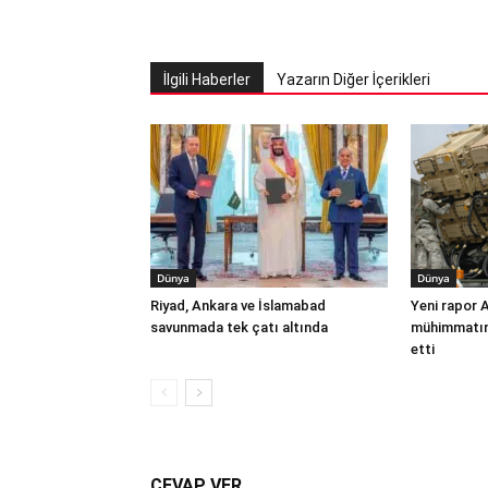
İlgili Haberler
Yazarın Diğer İçerikleri
Dünya
Dünya
Riyad, Ankara ve İslamabad
Yeni rapor 
savunmada tek çatı altında
mühimmatınd
etti
CEVAP VER