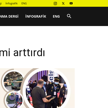
gi
İnfografik
ENG
NMA DERGI
İNFOGRAFIK
ENG
mi arttırdı