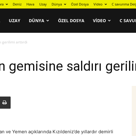
ara
Deniz
Hava
Uzay
Dünya
Özel Dosya
Video
C savunma Der
A
UZAY
DÜNYA
ÖZEL DOSYA
VIDEO
C SAVU
 gerilimi arttırdı
n gemisine saldırı gerili
n ve Yemen açıklarında Kızıldeniz’de yıllardır demirli