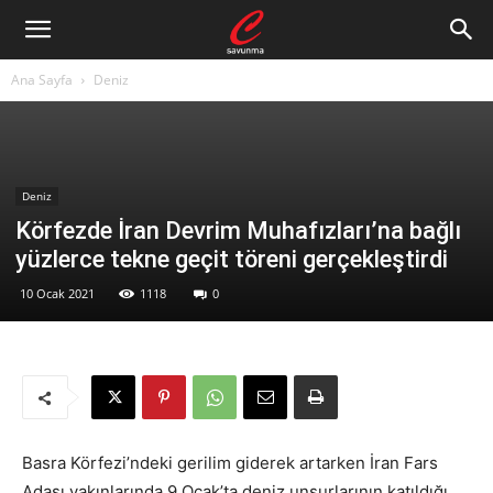
Ana Sayfa
Deniz
Deniz
Körfezde İran Devrim Muhafızları’na bağlı
yüzlerce tekne geçit töreni gerçekleştirdi
10 Ocak 2021
1118
0
Basra Körfezi’ndeki gerilim giderek artarken İran Fars
Adası yakınlarında 9 Ocak’ta deniz unsurlarının katıldığı