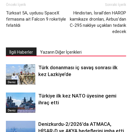
Önceki İçerik
Sonraki İçerik
Türksat 5A, uydusu SpaceX
Hindistan, İsrail’den HAROP
firmasına ait Falcon 9 roketiyle
kamikaze dronları, Airbus’dan
fırlatıldı
C-295 nakliye uçakları tedarik
edecek
İlgili Haberler
Yazarın Diğer İçerikleri
Türk donanması iç savaş sonrası ilk
kez Lazkiye’de
Deniz
Türkiye ilk kez NATO üyesine gemi
ihraç etti
Deniz
Denizkurdu-2/2026’da ATMACA,
HİSAR-D ve AKYA hedeflerini imha etti