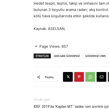
Hedef tespit, teşhis, takip ve imhasını ta
bulunan 3 boyutlu arama radarı; atış kontrol r
kötü hava koşullarında etkin şekilde kullanıl
Kaynak: ASELSAN,
Page Views:
657
ETIKETLER
ASELSAN GÖKDENİZ
GÖKDENİZ CIWS
Paylaş
Önceki İçerik
IDEF 2019’da ‘Kaplan MT’ tankın seri üretimi içi