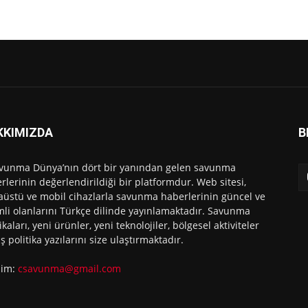
KKIMIZDA
B
vunma Dünya’nın dört bir yanından gelen savunma
rlerinin değerlendirildiği bir platformdur. Web sitesi,
üstü ve mobil cihazlarla savunma haberlerinin güncel ve
li olanlarını Türkçe dilinde yayınlamaktadır. Savunma
ikaları, yeni ürünler, yeni teknolojiler, bölgesel aktiviteler
ış politika yazılarını size ulaştırmaktadır.
işim:
csavunma@gmail.com