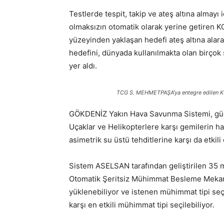
Testlerde tespit, takip ve ateş altına almay
olmaksızın otomatik olarak yerine getiren K
yüzeyinden yaklaşan hedefi ateş altına alar
hedefini, dünyada kullanılmakta olan birçok 
yer aldı.
TCG S. MEHMETPAŞA’ya entegre edilen 
GÖKDENİZ Yakın Hava Savunma Sistemi, güdü
Uçaklar ve Helikopterlere karşı gemilerin h
asimetrik su üstü tehditlerine karşı da etkili
Sistem ASELSAN tarafından geliştirilen 35 
Otomatik Şeritsiz Mühimmat Besleme Mekani
yüklenebiliyor ve istenen mühimmat tipi seçil
karşı en etkili mühimmat tipi seçilebiliyor.