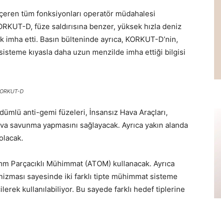
ı içeren tüm fonksiyonları operatör müdahalesi
ORKUT-D, füze saldırısına benzer, yüksek hızla deniz
ak imha etti. Basın bülteninde ayrıca, KORKUT-D’nin,
sisteme kıyasla daha uzun menzilde imha ettiği bilgisi
KORKUT-D
mlü anti-gemi füzeleri, İnsansız Hava Araçları,
ava savunma yapmasını sağlayacak. Ayrıca yakın alanda
 olacak.
mm Parçacıklı Mühimmat (ATOM) kullanacak. Ayrıca
zması sayesinde iki farklı tipte mühimmat sisteme
erek kullanılabiliyor. Bu sayede farklı hedef tiplerine