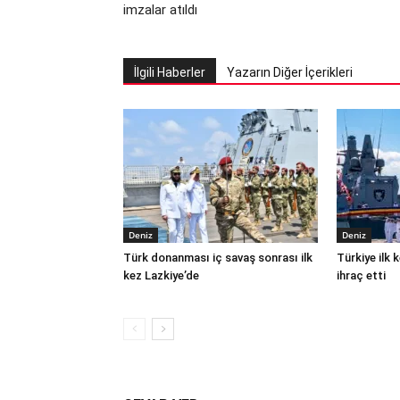
imzalar atıldı
İlgili Haberler
Yazarın Diğer İçerikleri
Deniz
Deniz
Türk donanması iç savaş sonrası ilk
Türkiye ilk
kez Lazkiye’de
ihraç etti