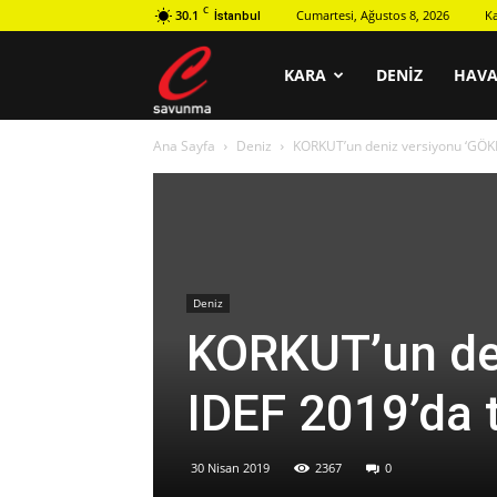
C
30.1
Cumartesi, Ağustos 8, 2026
K
İstanbul
C
KARA
DENIZ
HAV
Ana Sayfa
Deniz
KORKUT’un deniz versiyonu ‘GÖKDE
savunma
Deniz
KORKUT’un de
IDEF 2019’da t
30 Nisan 2019
2367
0