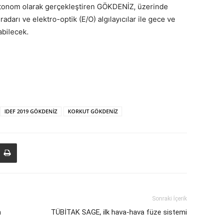
m otonom olarak gerçekleştiren GÖKDENİZ, üzerinde
adarı ve elektro-optik (E/O) algılayıcılar ile gece ve
abilecek.
IDEF 2019 GÖKDENİZ
KORKUT GÖKDENİZ
Sonraki İçerik
n
TÜBİTAK SAGE, ilk hava-hava füze sistemi