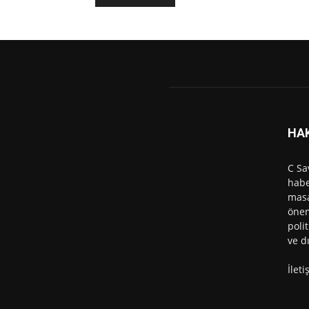
HA
C Sa
habe
masa
önem
polit
ve d
İlet