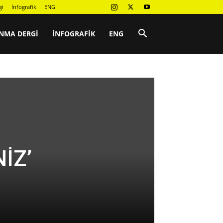
gi
İnfografik
ENG
NMA DERGI
İNFOGRAFIK
ENG
İZ’