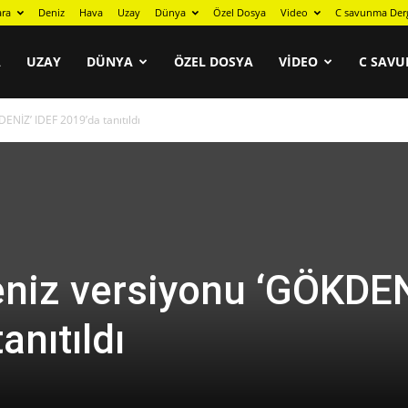
ara
Deniz
Hava
Uzay
Dünya
Özel Dosya
Video
C savunma Der
A
UZAY
DÜNYA
ÖZEL DOSYA
VIDEO
C SAVU
NİZ’ IDEF 2019’da tanıtıldı
niz versiyonu ‘GÖKDEN
anıtıldı