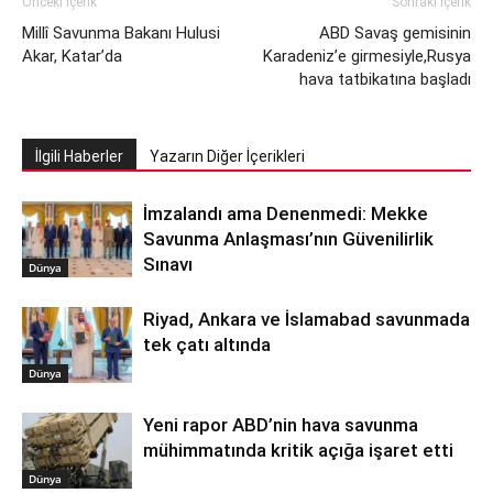
Önceki İçerik
Sonraki İçerik
Millî Savunma Bakanı Hulusi
ABD Savaş gemisinin
Akar, Katar’da
Karadeniz’e girmesiyle,Rusya
hava tatbikatına başladı
İlgili Haberler
Yazarın Diğer İçerikleri
İmzalandı ama Denenmedi: Mekke
Savunma Anlaşması’nın Güvenilirlik
Sınavı
Dünya
Riyad, Ankara ve İslamabad savunmada
tek çatı altında
Dünya
Yeni rapor ABD’nin hava savunma
mühimmatında kritik açığa işaret etti
Dünya