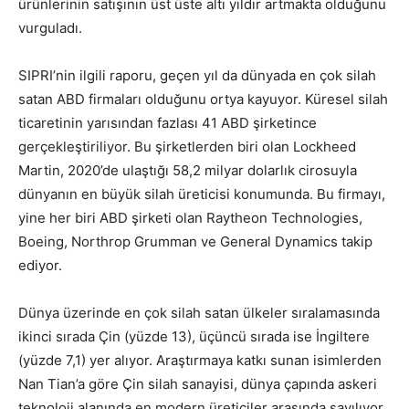
ürünlerinin satışının üst üste altı yıldır artmakta olduğunu
vurguladı.
SIPRI’nin ilgili raporu, geçen yıl da dünyada en çok silah
satan ABD firmaları olduğunu ortya kayuyor. Küresel silah
ticaretinin yarısından fazlası 41 ABD şirketince
gerçekleştiriliyor. Bu şirketlerden biri olan Lockheed
Martin, 2020’de ulaştığı 58,2 milyar dolarlık cirosuyla
dünyanın en büyük silah üreticisi konumunda. Bu firmayı,
yine her biri ABD şirketi olan Raytheon Technologies,
Boeing, Northrop Grumman ve General Dynamics takip
ediyor.
Dünya üzerinde en çok silah satan ülkeler sıralamasında
ikinci sırada Çin (yüzde 13), üçüncü sırada ise İngiltere
(yüzde 7,1) yer alıyor. Araştırmaya katkı sunan isimlerden
Nan Tian’a göre Çin silah sanayisi, dünya çapında askeri
teknoloji alanında en modern üreticiler arasında sayılıyor.