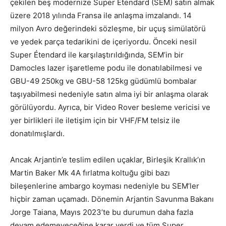
çekilen beş modernize Super Étendard (SEM) satın almak
üzere 2018 yılında Fransa ile anlaşma imzalandı. 14
milyon Avro değerindeki sözleşme, bir uçuş simülatörü
ve yedek parça tedarikini de içeriyordu. Önceki nesil
Super Étendard ile karşılaştırıldığında, SEM’in bir
Damocles lazer işaretleme podu ile donatılabilmesi ve
GBU-49 250kg ve GBU-58 125kg güdümlü bombalar
taşıyabilmesi nedeniyle satın alma iyi bir anlaşma olarak
görülüyordu. Ayrıca, bir Video Rover besleme vericisi ve
yer birlikleri ile iletişim için bir VHF/FM telsiz ile
donatılmışlardı.
Ancak Arjantin’e teslim edilen uçaklar, Birleşik Krallık’ın
Martin Baker Mk 4A fırlatma koltuğu gibi bazı
bileşenlerine ambargo koyması nedeniyle bu SEM’ler
hiçbir zaman uçamadı. Dönemin Arjantin Savunma Bakanı
Jorge Taiana, Mayıs 2023’te bu durumun daha fazla
devam edemeyeceğine karar verdi ve tüm Super