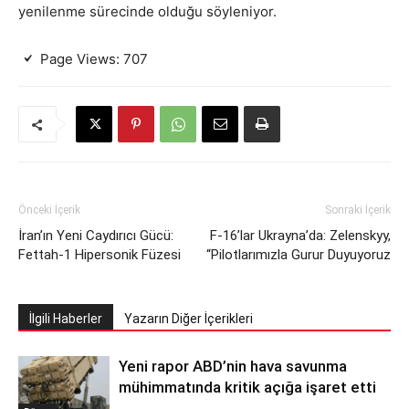
yenilenme sürecinde olduğu söyleniyor.
Page Views:
707
Önceki İçerik
Sonraki İçerik
İran’ın Yeni Caydırıcı Gücü:
F-16’lar Ukrayna’da: Zelenskyy,
Fettah-1 Hipersonik Füzesi
“Pilotlarımızla Gurur Duyuyoruz
İlgili Haberler
Yazarın Diğer İçerikleri
Yeni rapor ABD’nin hava savunma
mühimmatında kritik açığa işaret etti