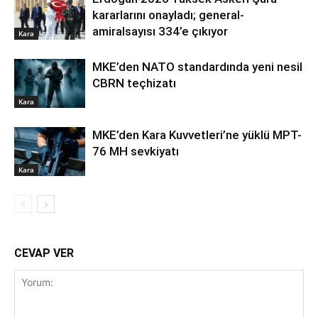
kararlarını onayladı; general-
amiralsayısı 334’e çıkıyor
Kara
MKE’den NATO standardında yeni nesil
CBRN teçhizatı
Kara
MKE’den Kara Kuvvetleri’ne yüklü MPT-
76 MH sevkiyatı
Kara
CEVAP VER