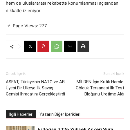
hem de uluslararası rekabette konumlanması açısından
dikkatle izleniyor.
Page Views:
277
Önceki İçerik
Sonraki İçerik
ASFAT, Türkiye’nin NATO ve AB
MİLDEN İçin Kritik Hamle:
Üyesi Bir Ülkeye İlk Savaş
Gölcük Tersanesi İlk Test
Gemisi İhracatını Gerçekleştirdi
Bloğunu Üretime Aldı
İlgili Haberler
Yazarın Diğer İçerikleri
Erdoğan 2026 Yüksek Askerî Şûra