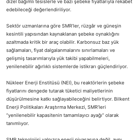
dizel bağımlı tesislerle ve bazı şebeke fiyatlarıyla rekabet
edebileceği değerlendiriliyor.
Sektör uzmanlarına göre SMR’ler, rüzgâr ve güneşin
kesintili yapısından kaynaklanan şebeke oynaklığını
azaltmada kritik bir araç olabilir. Karbonsuz baz yük
sağlamaları, fiyat dalgalanmalarını sınırlamaları ve
gelişmiş tasarımlarıyla yük takibi yapabilmeleri,
yenilenebilir ağırlıklı sistemlerde istikrarı güçlendiriyor.
Nükleer Enerji Enstitüsü (NEI), bu reaktörlerin şebeke
fiyatlarını dengede tutarak tüketici maliyetlerinin
düşürülmesine katkı sağlayabileceğini belirtiyor. Bilkent
Enerji Politikaları Araştırma Merkezi, SMR’leri
“yenilenebilir kapasitenin tamamlayıcı ayağı” olarak
tanımlıyor.
SMR teknolojisi yalnızca enerji piyasasına değil, aynı