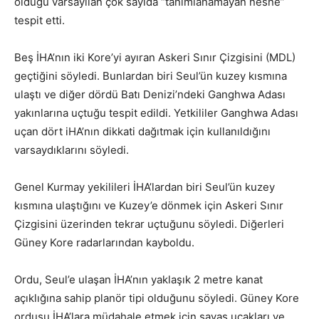
olduğu varsayılan çok sayıda “tanımlanamayan nesne”
tespit etti.
Beş İHA’nın iki Kore’yi ayıran Askeri Sınır Çizgisini (MDL)
geçtiğini söyledi. Bunlardan biri Seul’ün kuzey kısmına
ulaştı ve diğer dördü Batı Denizi’ndeki Ganghwa Adası
yakınlarına uçtuğu tespit edildi. Yetkililer Ganghwa Adası
uçan dört iHA’nın dikkati dağıtmak için kullanıldığını
varsaydıklarını söyledi.
Genel Kurmay yekilileri İHA’lardan biri Seul’ün kuzey
kısmına ulaştığını ve Kuzey’e dönmek için Askeri Sınır
Çizgisini üzerinden tekrar uçtuğunu söyledi. Diğerleri
Güney Kore radarlarından kayboldu.
Ordu, Seul’e ulaşan İHA’nın yaklaşık 2 metre kanat
açıklığına sahip planör tipi olduğunu söyledi. Güney Kore
ordusu İHA’lara müdahale etmek için savaş uçakları ve