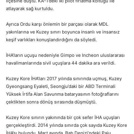
İlçesine düştü. KA-1’deki iki pilot fırlatma koltuğu ile
atlayarak sağ kurtuldu.
Ayrıca Ordu karşı önlemin bir parçası olarak MDL
yakınlarına ve Kuzey sınırı boyunca insanlı ve insansız
keşif varlıkları konuşlandırdığını da söyledi.
İHA’ların uçuşu nedeniyle Gimpo ve Incheon uluslararası
havalimanlarında sivil uçuşlara 44 dakika ara verildi.
Kuzey Kore İHA’ları 2017 yılında sınırında uçmuş, Kuzey
Gyeongsang Eyaleti, Seongju’daki bir ABD Terminali
Yüksek İrtifa Alan Savunma bataryasının fotoğraflarını
çektikten sonra dönüş sırasında düşmüştü.
Kuzey Kore sınırın yakınında bir çok sefer İHA uçuşları
gerçekleştirdi. 2014 yılında sınırda çok sayıda Kuzey Kore
İHA’sı bulundu. Mart ayında, Batı Denizi’ndeki Paju,