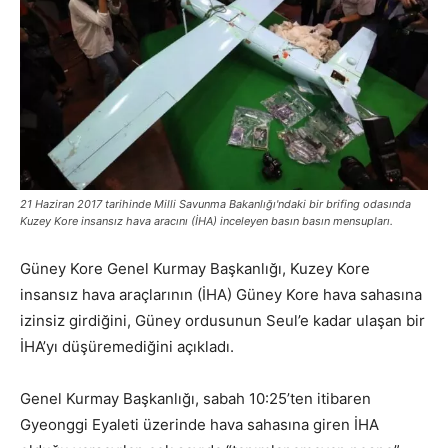
21 Haziran 2017 tarihinde Milli Savunma Bakanlığı'ndaki bir brifing odasında
Kuzey Kore insansız hava aracını (İHA) inceleyen basın basın mensupları.
Güney Kore Genel Kurmay Başkanlığı, Kuzey Kore
insansız hava araçlarının (İHA) Güney Kore hava sahasına
izinsiz girdiğini, Güney ordusunun Seul’e kadar ulaşan bir
İHA’yı düşüremediğini açıkladı.
Genel Kurmay Başkanlığı, sabah 10:25’ten itibaren
Gyeonggi Eyaleti üzerinde hava sahasına giren İHA