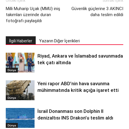
Önceki İçerik
Sonraki İçerik
Milli Muharip Uçak (MMU) iniş
Güvenlik güçlerine 3 AKINCI
takımları üzerinde duran
daha teslim edildi
fotoğrafı paylaşıldı
İlgili Haberler
Yazarın Diğer İçerikleri
Riyad, Ankara ve İslamabad savunmada
tek çatı altında
Dünya
Yeni rapor ABD’nin hava savunma
mühimmatında kritik açığa işaret etti
Dünya
İsrail Donanması son Dolphin II
denizaltısı INS Drakon’u teslim aldı
Dünya