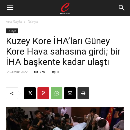
Ana Sayfa
Dünya
Dünya
Kuzey Kore İHA’ları Güney
Kore Hava sahasına girdi; bir
İHA başkente kadar ulaştı
26 Aralık 2022
778
0