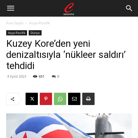
Ana Sayfa
Asya-Pasifik
Asya-Pasifik
Dünya
Kuzey Kore’den yeni
denizaltısıyla ‘nükleer saldırı’
tehdidi
8 Eylül 2023
651
0