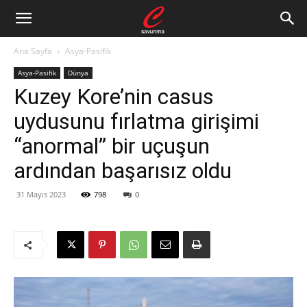
Ana Sayfa
Asya-Pasifik
Asya-Pasifik
Dünya
Kuzey Kore’nin casus
uydusunu fırlatma girişimi
“anormal” bir uçuşun
ardından başarısız oldu
31 Mayıs 2023
798
0