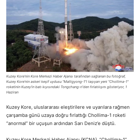
Kuzey Kore'nin Kore Merkezi Haber Ajansı tarafından sağlanan bu fotoğraf,
Kuzey Kore'nin askeri keşif uydusu "Malligyong-1"i taşıyan yeni "Chollima-1"
roketinin Kuzey'in batı kıyısındaki Tongchang-ri'den fırlatılışını gösteriyor, 1
Haziran
Kuzey Kore, uluslararası eleştirilere ve uyarılara rağmen
çarşamba günü uzaya doğru fırlattığı Chollima-1 roketi
“anormal” bir uçuşun ardından Sarı Deniz’e düştü.
Kuzey Kore Merkezi Haber Ajansı (KCNA), “Chollima-1”