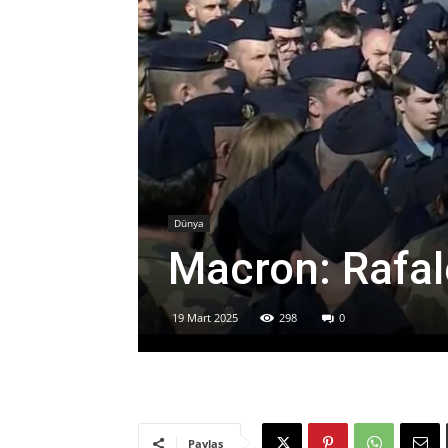
Dünya
Macron: Rafale
19 Mart 2025
298
0
Paylaş