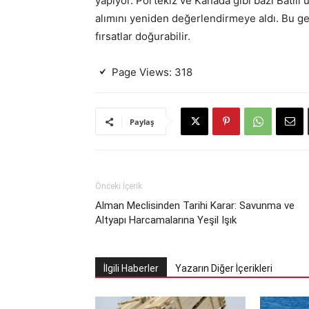
yapıyor. Portekiz ve Kanada gibi bazı Batılı 
alımını yeniden değerlendirmeye aldı. Bu gel
fırsatlar doğurabilir.
Page Views:
318
Paylaş
Önceki İçerik
Alman Meclisinden Tarihi Karar: Savunma ve
Altyapı Harcamalarına Yeşil Işık
İlgili Haberler
Yazarın Diğer İçerikleri