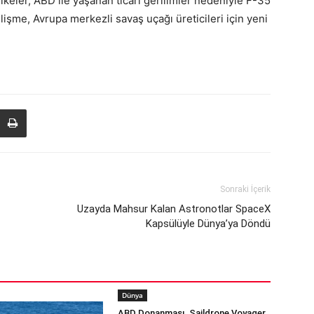
ülkeler, ABD ile yaşanan ticari gerilimler nedeniyle F-35
işme, Avrupa merkezli savaş uçağı üreticileri için yeni
Sonraki İçerik
Uzayda Mahsur Kalan Astronotlar SpaceX
Kapsülüyle Dünya’ya Döndü
Dünya
ABD Donanması, Saildrone Voyager