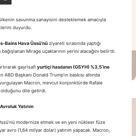
lkenin savunma sanayisini desteklemek amacıyla
lerini duyurdu.
es-Bains Hava Üssü’nü
ziyareti sırasında yaptığı
 bağışlanan Mirage uçaklarının yerini alacağını belirtti.
tırarak gayrisafi
yurtiçi hasılanın (GSYH) %3,5’ine
nın ABD Başkanı Donald Trump’ın baskısı altında
i vurgulayan Macron, mevcut konjonktürde Rafale
 olduğunu dile getirdi.
 Avroluk Yatırım
Üssü’nü modernize etmek ve en yeni nükleer füze
yar avro (1,64 milyar dolar) yatırım yapacak. Macron,