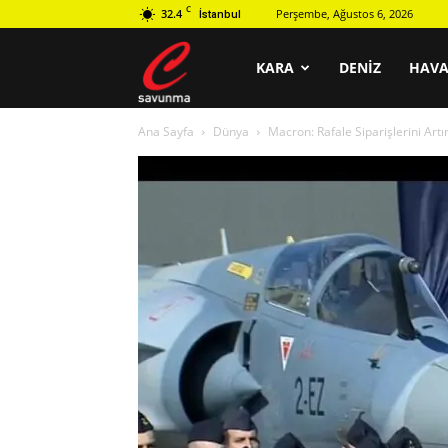
C
32.4
Perşembe, Ağustos 6, 2026
İstanbul
C
KARA
DENIZ
HAV
Ana Sayfa
Dünya
Macron: Rafale Siparişlerini Artı
savunma