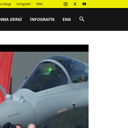
a Dergi
İnfografik
ENG
NMA DERGI
İNFOGRAFIK
ENG