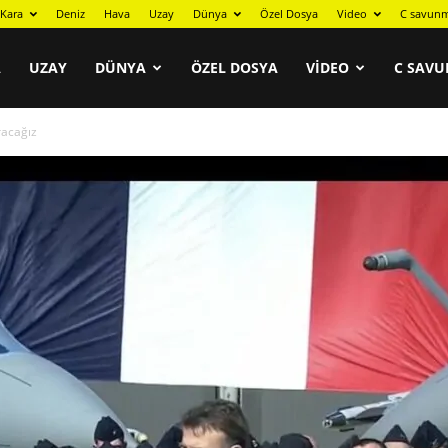
Kara
Deniz
Hava
Uzay
Dünya
Özel Dosya
Video
C savunm
A
UZAY
DÜNYA
ÖZEL DOSYA
VIDEO
C SAVU
racağız