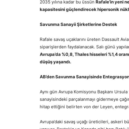
2035 yılına kadar bu üssün
Rafale’in yeni n
kapasitesini güçlendirecek hipersonik nükl
Savunma Sanayii Şirketlerine Destek
Rafale savaş uçaklarını üreten Dassault Aviat
siparişlerden faydalanacak. Salı günü yapıla
Avrupa’da %0,8, Thales hisseleri %1,4 ora
düşüş yaşandı.
AB’den Savunma Sanayisinde Entegrasyon
Aynı gün Avrupa Komisyonu Başkanı Ursula v
sanayisindeki parçalanmayı gidermeye çağırdı
hitap ettiğini belirten von der Leyen, entegr
Avrupa’daki savaş uçağı üreticileri, askeri büt