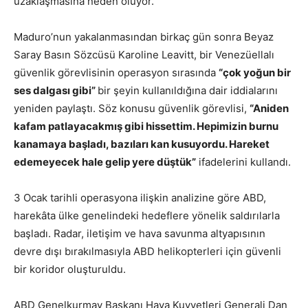
uzaklaşmasına neden oluyor.
Maduro’nun yakalanmasından birkaç gün sonra Beyaz
Saray Basın Sözcüsü Karoline Leavitt, bir Venezüellalı
güvenlik görevlisinin operasyon sırasında
“çok yoğun bir
ses dalgası gibi”
bir şeyin kullanıldığına dair iddialarını
yeniden paylaştı. Söz konusu güvenlik görevlisi,
“Aniden
kafam patlayacakmış gibi hissettim. Hepimizin burnu
kanamaya başladı, bazıları kan kusuyordu. Hareket
edemeyecek hale gelip yere düştük”
ifadelerini kullandı.
3 Ocak tarihli operasyona ilişkin analizine göre ABD,
harekâta ülke genelindeki hedeflere yönelik saldırılarla
başladı. Radar, iletişim ve hava savunma altyapısının
devre dışı bırakılmasıyla ABD helikopterleri için güvenli
bir koridor oluşturuldu.
ABD Genelkurmay Başkanı Hava Kuvvetleri Generali Dan