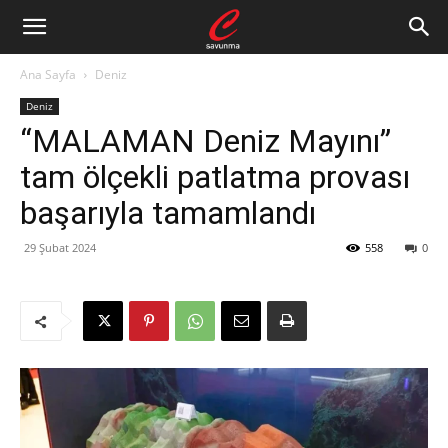
Ana Sayfa
Deniz
Deniz
“MALAMAN Deniz Mayını”
tam ölçekli patlatma provası
başarıyla tamamlandı
29 Şubat 2024
558
0