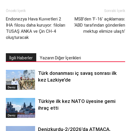
Önceki İçerik
Sonraki İçerik
Endonezya Hava Kuvvetleri 2
MSB’den ‘F-16’ açıklaması:
İHA filosu daha kuruyor: filoları
‘ABD tarafından gönderilen
TUSAŞ ANKA ve Çin CH-4
mektup elimize ulaştı’
oluşturacak
İlgili Haberler
Yazarın Diğer İçerikleri
Türk donanması iç savaş sonrası ilk
kez Lazkiye’de
Deniz
Türkiye ilk kez NATO üyesine gemi
ihraç etti
Deniz
Denizkurdu-2/2026’da ATMACA,