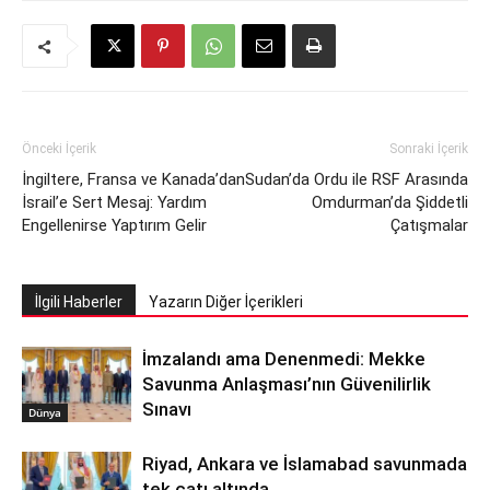
Önceki İçerik
Sonraki İçerik
İngiltere, Fransa ve Kanada’dan
Sudan’da Ordu ile RSF Arasında
İsrail’e Sert Mesaj: Yardım
Omdurman’da Şiddetli
Engellenirse Yaptırım Gelir
Çatışmalar
İlgili Haberler
Yazarın Diğer İçerikleri
İmzalandı ama Denenmedi: Mekke
Savunma Anlaşması’nın Güvenilirlik
Sınavı
Dünya
Riyad, Ankara ve İslamabad savunmada
tek çatı altında