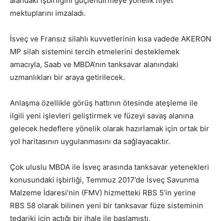
alandaki işbirliğini güçlendirmeye yönelik niyet
mektuplarını imzaladı.
İsveç ve Fransız silahlı kuvvetlerinin kısa vadede AKERON
MP silah sistemini tercih etmelerini desteklemek
amacıyla, Saab ve MBDA’nın tanksavar alanındaki
uzmanlıkları bir araya getirilecek.
Anlaşma özellikle görüş hattının ötesinde ateşleme ile
ilgili yeni işlevleri geliştirmek ve füzeyi savaş alanına
gelecek hedeflere yönelik olarak hazırlamak için ortak bir
yol haritasının uygulanmasını da sağlayacaktır.
Çok uluslu MBDA ile İsveç arasında tanksavar yetenekleri
konusundaki işbirliği, Temmuz 2017’de İsveç Savunma
Malzeme İdaresi’nin (FMV) hizmetteki RBS 5’in yerine
RBS 58 olarak bilinen yeni bir tanksavar füze sisteminin
tedariki için açtığı bir ihale ile başlamıştı.