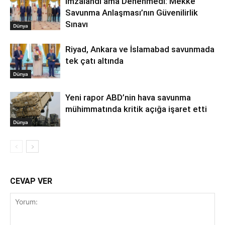
İmzalandı ama Denenmedi: Mekke
Savunma Anlaşması’nın Güvenilirlik
Sınavı
Dünya
Riyad, Ankara ve İslamabad savunmada
tek çatı altında
Dünya
Yeni rapor ABD’nin hava savunma
mühimmatında kritik açığa işaret etti
Dünya
CEVAP VER