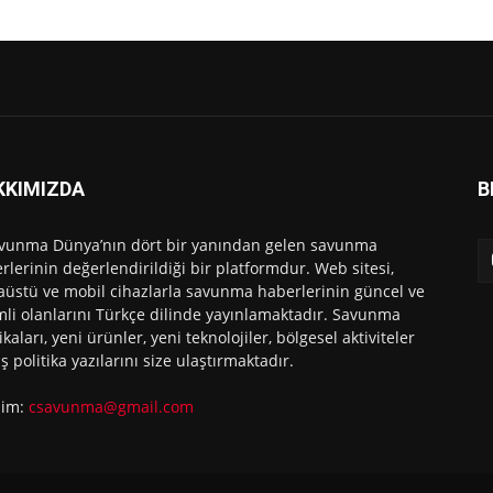
KKIMIZDA
B
vunma Dünya’nın dört bir yanından gelen savunma
rlerinin değerlendirildiği bir platformdur. Web sitesi,
üstü ve mobil cihazlarla savunma haberlerinin güncel ve
li olanlarını Türkçe dilinde yayınlamaktadır. Savunma
ikaları, yeni ürünler, yeni teknolojiler, bölgesel aktiviteler
ış politika yazılarını size ulaştırmaktadır.
işim:
csavunma@gmail.com