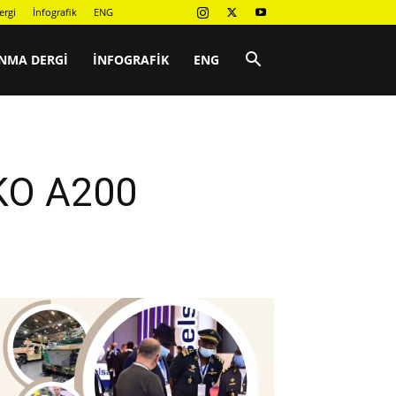
ergi
İnfografik
ENG
NMA DERGI
İNFOGRAFIK
ENG
EKO A200