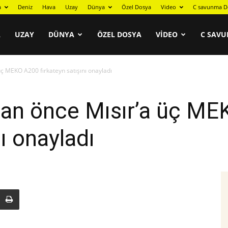
a
Deniz
Hava
Uzay
Dünya
Özel Dosya
Video
C savunma D
A
UZAY
DÜNYA
ÖZEL DOSYA
VIDEO
C SAVU
ç MEKO A200 fırkateyn satışını onayladı
dan önce Mısır’a üç M
nı onayladı