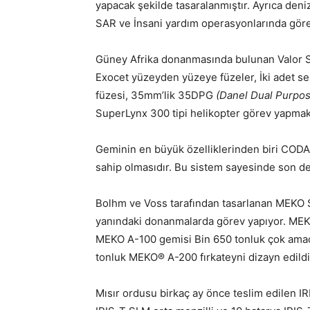
yapacak şekilde tasaralanmıştır. Ayrıca deni
SAR ve İnsani yardım operasyonlarında görev
Güney Afrika donanmasında bulunan Valor S
Exocet yüzeyden yüzeye füzeler, İki adet s
füzesi, 35mm’lik 35DPG
(Danel Dual Purpos
SuperLynx 300 tipi helikopter görev yapmak
Geminin en büyük özelliklerinden biri CODA
sahip olmasıdır. Bu sistem sayesinde son d
Bolhm ve Voss tarafından tasarlanan MEKO S
yanındaki donanmalarda görev yapıyor. MEKO 
MEKO A-100 gemisi Bin 650 tonluk çok amaçlı
tonluk MEKO® A-200 fırkateyni dizayn edildi
Mısır ordusu birkaç ay önce teslim edilen 