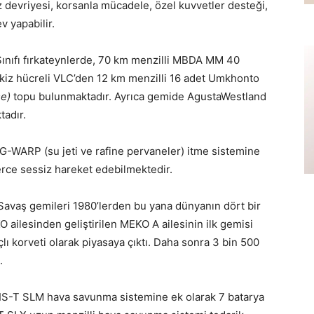
z devriyesi, korsanla mücadele, özel kuvvetler desteği,
 yapabilir.
ınıfı fırkateynlerde, 70 km menzilli MBDA MM 40
ekiz hücreli VLC’den 12 km menzilli 16 adet Umkhonto
e)
topu bulunmaktadır. Ayrıca gemide AgustaWestland
tadır.
G-WARP (su jeti ve rafine pervaneler) itme sistemine
erce sessiz hareket edebilmektedir.
avaş gemileri 1980’lerden bu yana dünyanın dört bir
ailesinden geliştirilen MEKO A ailesinin ilk gemisi
 korveti olarak piyasaya çıktı. Daha sonra 3 bin 500
.
IRIS-T SLM hava savunma sistemine ek olarak 7 batarya