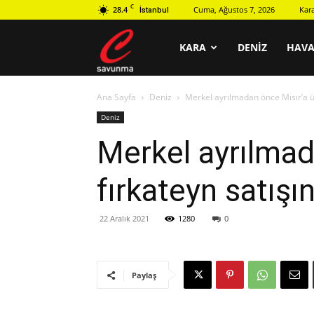
C
28.4
Cuma, Ağustos 7, 2026
Kar
İstanbul
C
KARA
DENIZ
HAV
Ana Sayfa
Deniz
Merkel ayrılmadan önce Mısır’a ü
savunma
Deniz
Merkel ayrılma
fırkateyn satışı
22 Aralık 2021
1280
0
Paylaş