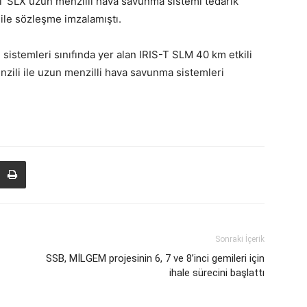
-T SLX uzun menzilli hava savunma sistemi tedarik
ile sözleşme imzalamıştı.
istemleri sınıfında yer alan IRIS-T SLM 40 km etkili
zili ile uzun menzilli hava savunma sistemleri
Sonraki İçerik
SSB, MİLGEM projesinin 6, 7 ve 8’inci gemileri için
ihale sürecini başlattı