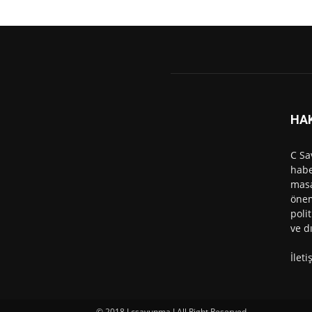
HA
C Sa
habe
masa
önem
polit
ve d
İlet
© 2018 I csavunma I All Right Reserved