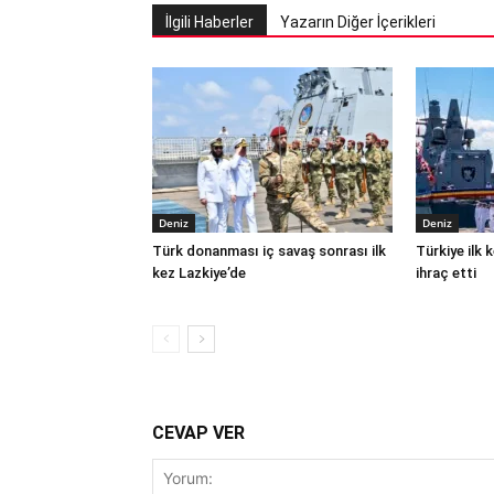
İlgili Haberler
Yazarın Diğer İçerikleri
Deniz
Deniz
Türk donanması iç savaş sonrası ilk
Türkiye ilk
kez Lazkiye’de
ihraç etti
CEVAP VER