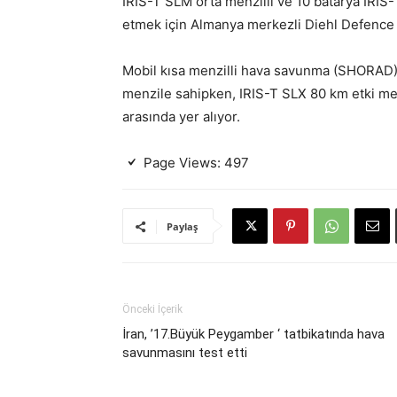
IRIS-T SLM orta menzilli ve 10 batarya IRIS
etmek için Almanya merkezli Diehl Defence 
Mobil kısa menzilli hava savunma (SHORAD) s
menzile sahipken, IRIS-T SLX 80 km etki men
arasında yer alıyor.
Page Views:
497
Paylaş
Önceki İçerik
İran, ’17.Büyük Peygamber ‘ tatbikatında hava
savunmasını test etti