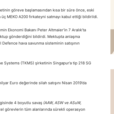
etinin göreve başlamasından kısa bir süre önce, eski
a üç MEKO A200 fırkateyni satmayı kabul ettiği bildirildi.
min Ekonomi Bakanı Peter Altmaier’in 7 Aralık’ta
ktup gönderdiğini bildirdi. Mektupta anlaşma
l Defence hava savunma sisteminin satışının
 Systems (TKMS) şirketinin Singapur’a tip 218 SG
ilyar Euro değerinde silah satışını Nisan 2019’da
zgisinde 4 boyutlu savaş
(AAW, ASW ve ASuW,
zel görevlerin tüm alanlarında sürekli operasyon