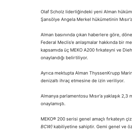
Olaf Scholz liderliğindeki yeni Alman hüküm
Şansölye Angela Merkel hükümetinin
Mısır’
Alman basınında çıkan haberlere göre,
döne
Federal Meclis’e anlaşmalar hakkında bir me
kapsamıda
üç MEKO A200 fırkateyni ve
Dieh
onaylandığı belirtiliyor.
Ayrıca mektupta
Alman ThyssenKrupp Marine
denizaltı ihraç etmesine de izin veriliyor.
Almanya parlamentosu Mısır’a yaklaşık 2,3 m
onaylamıştı.
MEKO® 200 serisi genel amaçlı fırkateyn çi
BCW)
kabiliyetine sahiptir. Gemi genel ve ö