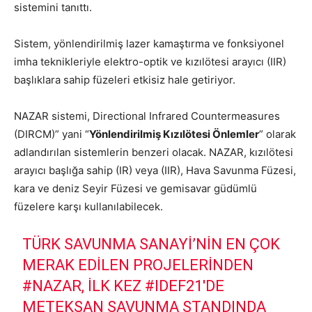
sistemini tanıttı.
Sistem, yönlendirilmiş lazer kamaştırma ve fonksiyonel
imha teknikleriyle elektro-optik ve kızılötesi arayıcı (IIR)
başlıklara sahip füzeleri etkisiz hale getiriyor.
NAZAR sistemi, Directional Infrared Countermeasures
(DIRCM)” yani “
Yönlendirilmiş Kızılötesi Önlemler
” olarak
adlandırılan sistemlerin benzeri olacak. NAZAR,
kızılötesi
arayıcı başlığa sahip
(IR) veya (IIR),
Hava Savunma Füzesi,
kara ve deniz Seyir Füzesi ve gemisavar güdümlü
füzelere karşı kullanılabilecek.
TÜRK SAVUNMA SANAYI’NIN EN ÇOK
MERAK EDILEN PROJELERINDEN
#NAZAR
, ILK KEZ
#IDEF21
'DE
METEKSAN SAVUNMA STANDINDA