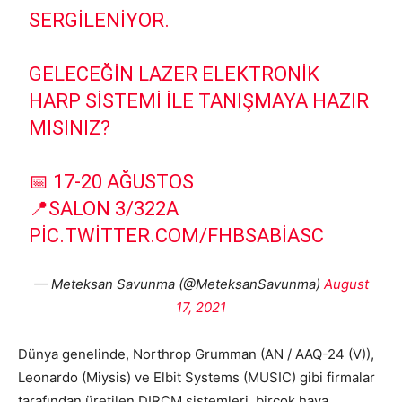
SERGILENIYOR.
GELECEĞIN LAZER ELEKTRONIK
HARP SISTEMI ILE TANIŞMAYA HAZIR
MISINIZ?
📅 17-20 AĞUSTOS
📍SALON 3/322A
PIC.TWITTER.COM/FHBSABIASC
— Meteksan Savunma (@MeteksanSavunma)
August
17, 2021
Dünya genelinde, Northrop Grumman (AN / AAQ-24 (V)),
Leonardo (Miysis) ve Elbit Systems (MUSIC) gibi firmalar
tarafından üretilen DIRCM sistemleri,
birçok hava