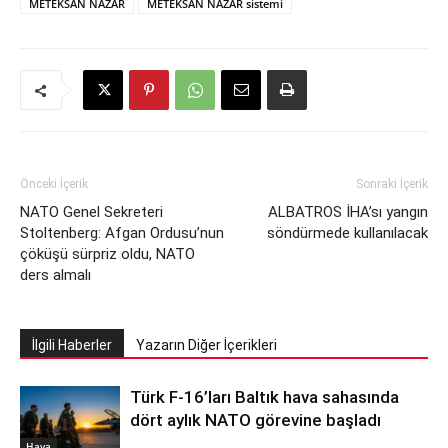
METEKSAN NAZAR
METEKSAN NAZAR sistemi
Önceki İçerik
Sonraki İçerik
NATO Genel Sekreteri
ALBATROS İHA’sı yangın
Stoltenberg: Afgan Ordusu’nun
söndürmede kullanılacak
çöküşü sürpriz oldu, NATO
ders almalı
İlgili Haberler
Yazarın Diğer İçerikleri
Türk F-16’ları Baltık hava sahasında
dört aylık NATO görevine başladı
Hava