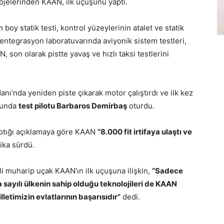
rojelerinden KAAN, ilk uçuşunu yaptı.
boy statik testi, kontrol yüzeylerinin atalet ve statik
m entegrasyon laboratuvarında aviyonik sistem testleri,
, son olarak pistte yavaş ve hızlı taksi testlerini
’nda yeniden piste çıkarak motor çalıştırdı ve ilk kez
uğunda
test pilotu Barbaros Demirbaş
oturdu.
yaptığı açıklamaya göre KAAN
“8.000 fit irtifaya ulaştı ve
ika sürdü.
i muharip uçak KAAN’ın ilk uçuşuna ilişkin,
“Sadece
a sayılı ülkenin sahip olduğu teknolojileri de KAAN
etimizin evlatlarının başarısıdır”
dedi.