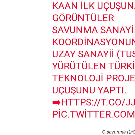
KAAN ILK UÇUŞUNA
GÖRÜNTÜLER
SAVUNMA SANAYII
KOORDINASYONUN
UZAY SANAYII (T
YÜRÜTÜLEN TÜRKI
TEKNOLOJI PROJ
UÇUŞUNU YAPTI.
➡️
HTTPS://T.CO/J
PIC.TWITTER.CO
— C savunma (@