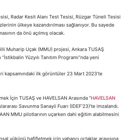
si, Radar Kesit Alanı Test Tesisi, Rüzgar Tüneli Tesisi
zlerinin ülkeye kazandırılması sağlanıyor. Bu sayede
ılmasının da önü açılmış olacak.
ği Milli Muharip Uçak (MMU) projesi, Ankara TUSAŞ
n “İstikbalin Yüzyılı Tanıtım Programı”nda yeni
eri kapsamındaki ilk görüntüler 23 Mart 2023’te
irmek İçin TUSAŞ ve HAVELSAN Arasında “
HAVELSAN
slararası Savunma Sanayii Fuarı (IDEF’23)’te imzalandı.
KAAN MMU pilotlarının uçarken dahi eğitim alabilmesini
sal yükünü hafifletmek için yabancı ortaklar arayışına