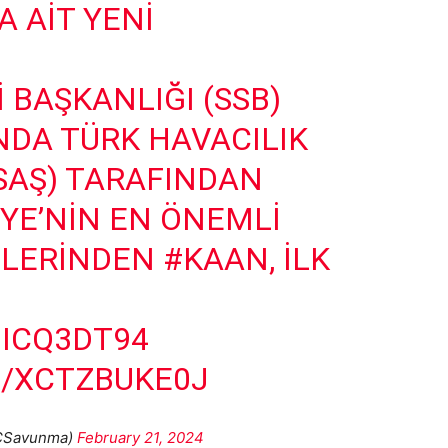
 AIT YENI
 BAŞKANLIĞI (SSB)
DA TÜRK HAVACILIK
USAŞ) TARAFINDAN
YE’NIN EN ÖNEMLI
ELERINDEN
#KAAN
, ILK
JICQ3DT94
M/XCTZBUKE0J
CSavunma)
February 21, 2024