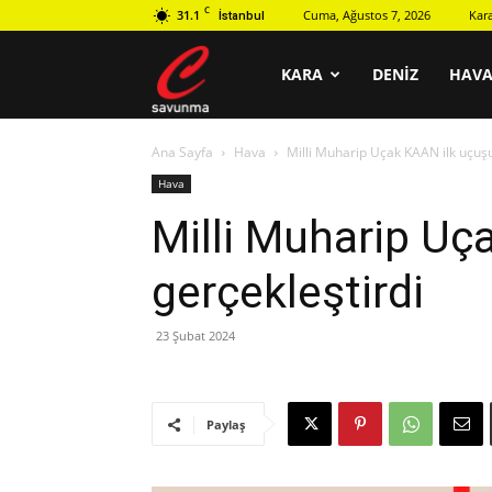
C
31.1
Cuma, Ağustos 7, 2026
Kar
İstanbul
C
KARA
DENIZ
HAV
Ana Sayfa
Hava
Milli Muharip Uçak KAAN ilk uçuşu
savunma
Hava
Milli Muharip Uç
gerçekleştirdi
23 Şubat 2024
Paylaş