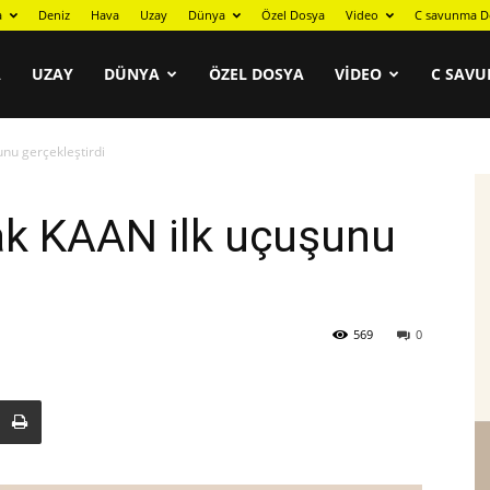
a
Deniz
Hava
Uzay
Dünya
Özel Dosya
Video
C savunma D
A
UZAY
DÜNYA
ÖZEL DOSYA
VIDEO
C SAVU
nu gerçekleştirdi
ak KAAN ilk uçuşunu
569
0