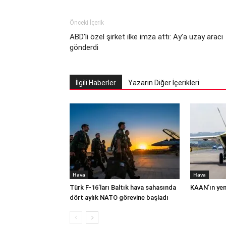
Önceki İçerik
ABD’li özel şirket ilke imza attı: Ay’a uzay aracı
gönderdi
İlgili Haberler
Yazarın Diğer İçerikleri
Hava
Hava
Türk F-16’ları Baltık hava sahasında
KAAN’ın yeni
dört aylık NATO görevine başladı