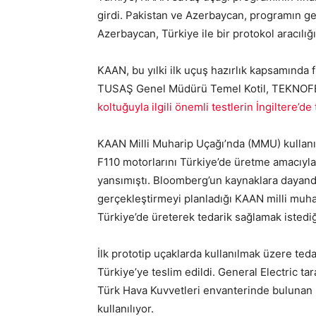
girdi. Pakistan ve Azerbaycan, programın gel
Azerbaycan, Türkiye ile bir protokol aracılığı
KAAN, bu yılki ilk uçuş hazırlık kapsamında fı
TUSAŞ Genel Müdürü Temel Kotil, TEKNOFES
koltuğuyla ilgili önemli testlerin İngiltere’
KAAN Milli Muharip Uçağı’nda (MMU) kullanı
F110 motorlarını Türkiye’de üretme amacıyla 
yansımıştı. Bloomberg’un kaynaklara dayand
gerçekleştirmeyi planladığı KAAN milli muha
Türkiye’de üreterek tedarik sağlamak istediği
İlk prototip uçaklarda kullanılmak üzere ted
Türkiye’ye teslim edildi. General Electric ta
Türk Hava Kuvvetleri envanterinde bulunan F
kullanılıyor.