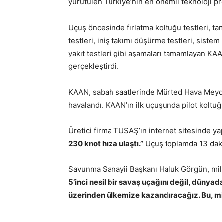
yürütülen Türkiye’nin en önemli teknoloji p
Uçuş öncesinde fırlatma koltuğu testleri, tam 
testleri, iniş takımı düşürme testleri, siste
yakıt testleri gibi aşamaları tamamlayan KAAN
gerçekleştirdi.
KAAN, sabah saatlerinde Mürted Hava Meydanı
havalandı. KAAN’ın ilk uçuşunda pilot kolt
Üretici firma TUSAŞ’ın internet sitesinde 
230 knot hıza ulaştı.”
Uçuş toplamda 13 dak
Savunma Sanayii Başkanı Haluk Görgün, mill
5’inci nesil bir savaş uçağını değil, dünyad
üzerinden ülkemize kazandıracağız. Bu, mill