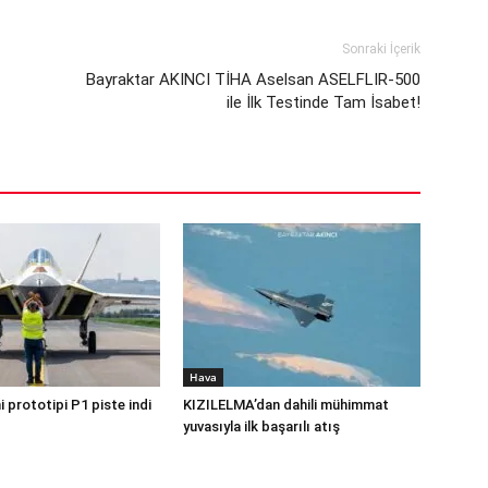
Sonraki İçerik
Bayraktar AKINCI TİHA Aselsan ASELFLIR-500
ile İlk Testinde Tam İsabet!
Hava
 prototipi P1 piste indi
KIZILELMA’dan dahili mühimmat
yuvasıyla ilk başarılı atış