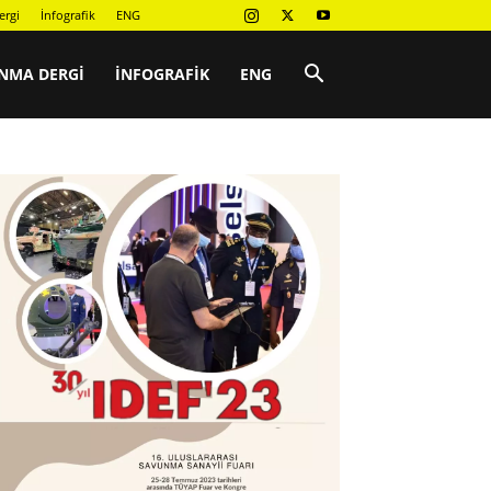
ergi
İnfografik
ENG
NMA DERGI
İNFOGRAFIK
ENG