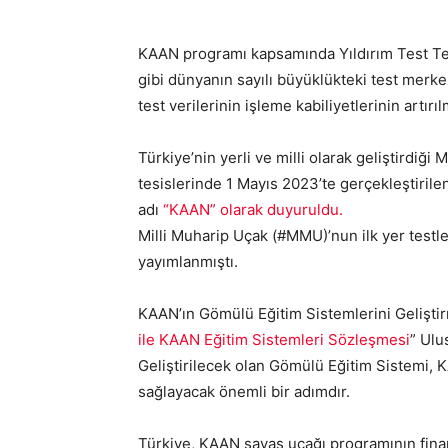
KAAN programı kapsamında Yıldırım Test Tesi
gibi dünyanın sayılı büyüklükteki test merke
test verilerinin işleme kabiliyetlerinin artır
Türkiye’nin yerli ve milli olarak geliştirdi
tesislerinde 1 Mayıs 2023’te gerçekleştirile
adı
“KAAN” olarak duyuruldu.
Milli Muharip Uçak (#MMU)’nun ilk yer testl
yayımlanmıştı.
KAAN’ın Gömülü Eğitim Sistemlerini Gelişt
ile KAAN Eğitim Sistemleri Sözleşmesi
” Ulu
Geliştirilecek olan Gömülü Eğitim Sistemi, 
sağlayacak önemli bir adımdır.
Türkiye, KAAN savaş uçağı programının finan