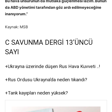
Bu hava unsurunun da mutlaka güçlenmesi lazım. Bunun
da ABD yönetimi tarafından göz ardı edilmeyeceğine
inanıyorum.”
Kaynak: MSB
C SAVUNMA DERGİ 13’ÜNCÜ
SAYI
+Ukrayna üzerinde düşen Rus Hava Kuvveti ..!
+Rus Ordusu Ukrayna’da neden tıkandı?
+Tank kayıpları neden yüksek?