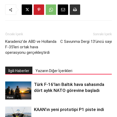
Önceki İçerik
Sonraki İçerik
Karadeniz’de ABD ve Hollanda
C Savunma Dergi 13’üncü sayı
F-35’leri ortak hava
operasyonu gerçekleştirdi
İlgili Haberler
Yazarın Diğer İçerikleri
Türk F-16’ları Baltık hava sahasında
dört aylık NATO görevine başladı
Hava
KAAN’ın yeni prototipi P1 piste indi