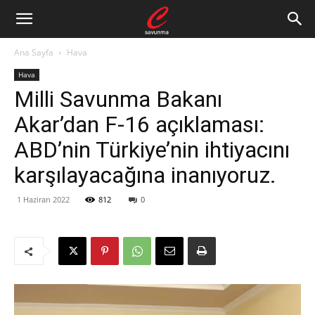
Ana Sayfa
Hava
Hava
Milli Savunma Bakanı
Akar’dan F-16 açıklaması:
ABD’nin Türkiye’nin ihtiyacını
karşılayacağına inanıyoruz.
1 Haziran 2022
812
0