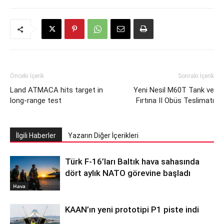
Önceki İçerik
Sonraki İçerik
Land ATMACA hits target in
Yeni Nesil M60T Tank ve
long-range test
Fırtına II Obüs Teslimatı
İlgili Haberler
Yazarın Diğer İçerikleri
Türk F-16’ları Baltık hava sahasında
dört aylık NATO görevine başladı
Hava
KAAN’ın yeni prototipi P1 piste indi