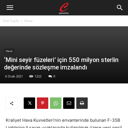
Ana Sayfa
Hava
Hava
‘Mini seyir füzeleri’ için 550 milyon sterlin
değerinde sözleşme imzalandı
6 Ocak 2021
1222
0
Kraliyet Hava Kuvvetleri’nin envanterinde bulunan F-35B
Lightning II savaş uçaklarında kullanılmak üzere yeni nesil