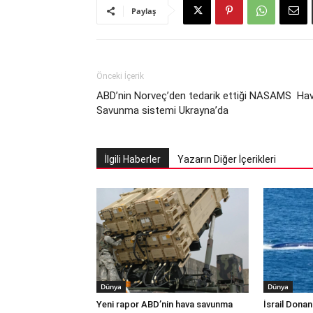
Paylaş
Önceki İçerik
ABD’nin Norveç’den tedarik ettiği NASAMS Ha
Savunma sistemi Ukrayna’da
İlgili Haberler
Yazarın Diğer İçerikleri
Dünya
Dünya
Yeni rapor ABD’nin hava savunma
İsrail Donan