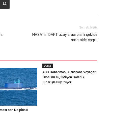
Sonraki İçerik
va
NASA’nın DART uzay aracı planlı şekilde
asteroide çarptı
Dünya
ABD Donanması, Saildrone Voyager
Filosunu 16,3 Milyon Dolarlık
Siparişle Büyütüyor
ması son Dolphin II