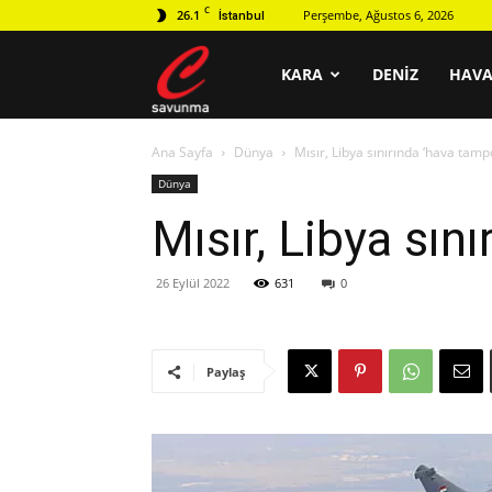
C
26.1
Perşembe, Ağustos 6, 2026
İstanbul
C
KARA
DENIZ
HAV
Ana Sayfa
Dünya
Mısır, Libya sınırında ‘hava tamp
savunma
Dünya
Mısır, Libya sın
26 Eylül 2022
631
0
Paylaş