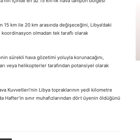
bya’nın içinde en az 15 km’lik hava tampon bölgesi
 15 km ile 20 km arasında değişeceğini, Libya’daki
e koordinasyon olmadan tek taraflı olarak
nin sürekli hava gözetimi yoluyla korunacağını,
rı veya helikopterler tarafından potansiyel olarak
ava Kuvvetleri’nin Libya topraklarının yedi kilometre
rıda Hafter’in sınır muhafızlarından dört üyenin öldüğünü