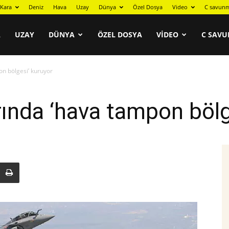
Kara
Deniz
Hava
Uzay
Dünya
Özel Dosya
Video
C savunm
A
UZAY
DÜNYA
ÖZEL DOSYA
VIDEO
C SAVU
on bölgesi’ kuruyor
ırında ‘hava tampon böl