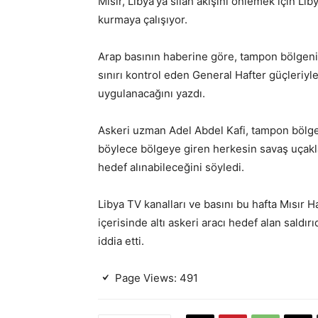
Mısır, Libya’ya silah akışını önlemek için Li
kurmaya çalışıyor.
Arap basının haberine göre, tampon bölgenin
sınırı kontrol eden General Hafter güçleriyl
uygulanacağını yazdı.
Askeri uzman Adel Abdel Kafi, tampon bölge
böylece bölgeye giren herkesin savaş uçakla
hedef alınabileceğini söyledi.
Libya TV kanalları ve basını bu hafta Mısır H
içerisinde altı askeri aracı hedef alan saldı
iddia etti.
Page Views:
491