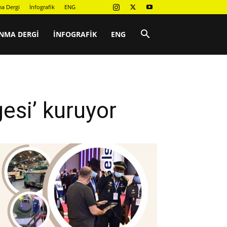
a Dergi
İnfografik
ENG
NMA DERGI
İNFOGRAFIK
ENG
gesi’ kuruyor