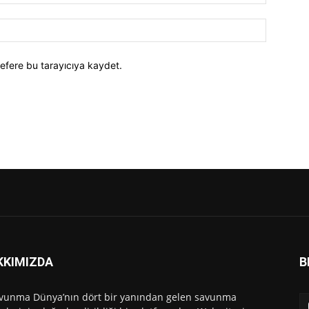
efere bu tarayıcıya kaydet.
KKIMIZDA
B
vunma Dünya’nın dört bir yanından gelen savunma