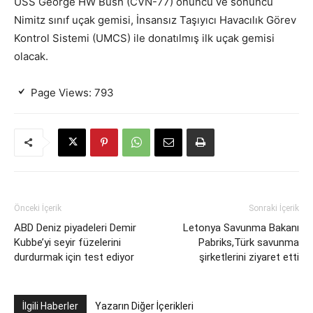
USS George HW Bush (CVN-77) onuncu ve sonuncu
Nimitz sınıf uçak gemisi, İnsansız Taşıyıcı Havacılık Görev
Kontrol Sistemi (UMCS) ile donatılmış ilk uçak gemisi
olacak.
Page Views:
793
Önceki İçerik
Sonraki İçerik
ABD Deniz piyadeleri Demir
Letonya Savunma Bakanı
Kubbe’yi seyir füzelerini
Pabriks​​​​​​​,Türk savunma
durdurmak için test ediyor
şirketlerini ziyaret etti
İlgili Haberler
Yazarın Diğer İçerikleri