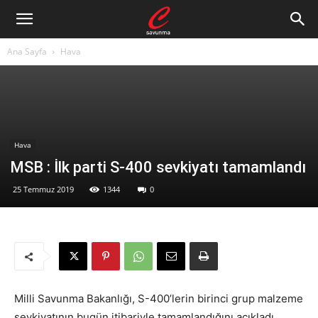
Ana Sayfa
Hava
Hava
MSB : İlk parti S-400 sevkiyatı tamamlandı
25 Temmuz 2019
1344
0
Milli Savunma Bakanlığı, S-400’lerin birinci grup malzeme
sevkiyatının bugün itibariyle tamamlandığını açıkladı.