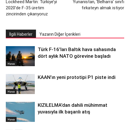
Lockheed Martin: Türkiye’yi
Yunanistan, ‘Belharra’ sınıfı
2020’de F-35 üretim
fırkateyn almak istiyor
zincirinden çıkarıyoruz
İlgili Haberler
Yazarın Diğer İçerikleri
Türk F-16’ları Baltık hava sahasında
dört aylık NATO görevine başladı
Hava
KAAN’ın yeni prototipi P1 piste indi
Hava
KIZILELMA’dan dahili mühimmat
yuvasıyla ilk başarılı atış
Hava