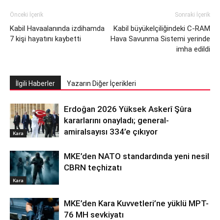
Önceki İçerik
Sonraki İçerik
Kabil Havaalanında izdihamda
Kabil büyükelçiliğindeki C-RAM
7 kişi hayatını kaybetti
Hava Savunma Sistemi yerinde
imha edildi
İlgili Haberler
Yazarın Diğer İçerikleri
Erdoğan 2026 Yüksek Askerî Şûra
kararlarını onayladı; general-
amiralsayısı 334’e çıkıyor
Kara
MKE’den NATO standardında yeni nesil
CBRN teçhizatı
Kara
MKE’den Kara Kuvvetleri’ne yüklü MPT-
76 MH sevkiyatı