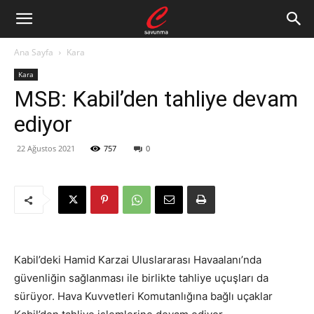
Ana Sayfa
Kara
Kara
MSB: Kabil’den tahliye devam
ediyor
22 Ağustos 2021
757
0
Kabil’deki Hamid Karzai Uluslararası Havaalanı’nda
güvenliğin sağlanması ile birlikte tahliye uçuşları da
sürüyor. Hava Kuvvetleri Komutanlığına bağlı uçaklar