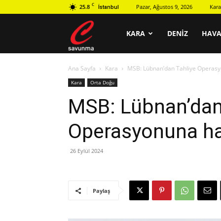
C
25.8
Pazar, Ağustos 9, 2026
Kara
İstanbul
C
KARA
DENIZ
HAV
Ana Sayfa
Kara
MSB: Lübnan’dan Tahliye Operasy
savunma
Kara
Orta Doğu
MSB: Lübnan’dan
Operasyonuna ha
26 Eylül 2024
Paylaş