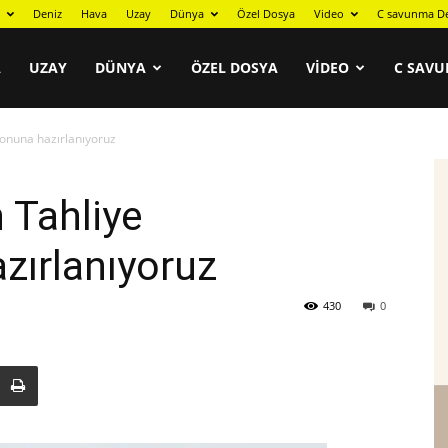
Deniz
Hava
Uzay
Dünya
Özel Dosya
Video
C savunma De
A
UZAY
DÜNYA
ÖZEL DOSYA
VIDEO
C SAVU
onuna hazırlanıyoruz
 Tahliye
zırlanıyoruz
430
0