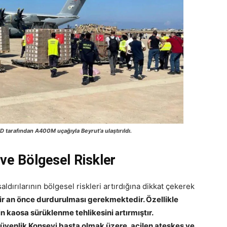
D tarafından A400M uçağıyla Beyrut’a ulaştırıldı.
ı ve Bölgesel Riskler
aldırılarının bölgesel riskleri artırdığına dikkat çekerek
ın bir an önce durdurulması gerekmektedir. Özellikle
n kaosa sürüklenme tehlikesini artırmıştır.
 Güvenlik Konseyi başta olmak üzere, acilen ateşkes ve