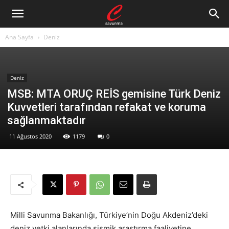
Ana Sayfa
Deniz
Deniz
MSB: MTA ORUÇ REİS gemisine Türk Deniz
Kuvvetleri tarafından refakat ve koruma
sağlanmaktadır
11 Ağustos 2020
1179
0
Milli Savunma Bakanlığı, Türkiye’nin Doğu Akdeniz’deki
deniz yetki alanlarında sismik araştırma faaliyetine