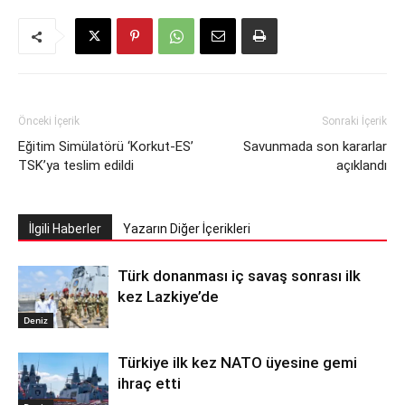
Önceki İçerik
Sonraki İçerik
Eğitim Simülatörü ‘Korkut-ES’
Savunmada son kararlar
TSK’ya teslim edildi
açıklandı
İlgili Haberler
Yazarın Diğer İçerikleri
Türk donanması iç savaş sonrası ilk
kez Lazkiye’de
Deniz
Türkiye ilk kez NATO üyesine gemi
ihraç etti