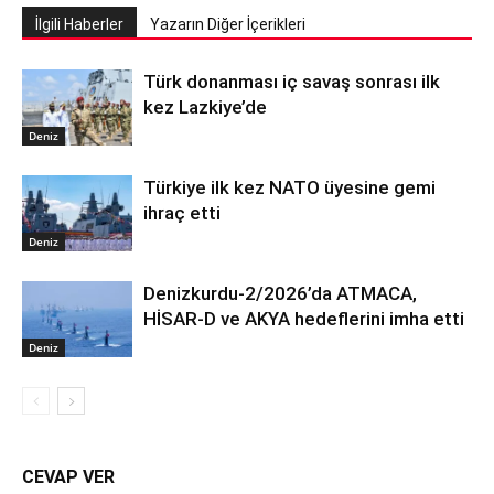
İlgili Haberler
Yazarın Diğer İçerikleri
Türk donanması iç savaş sonrası ilk
kez Lazkiye’de
Deniz
Türkiye ilk kez NATO üyesine gemi
ihraç etti
Deniz
Denizkurdu-2/2026’da ATMACA,
HİSAR-D ve AKYA hedeflerini imha etti
Deniz
CEVAP VER