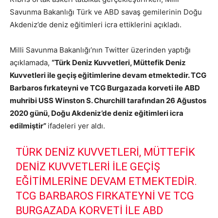
Savunma Bakanlığı Türk ve ABD savaş gemilerinin Doğu
Akdeniz’de deniz eğitimleri icra ettiklerini açıkladı.
Milli Savunma Bakanlığı’nın Twitter üzerinden yaptığı
açıklamada,
“Türk Deniz Kuvvetleri, Müttefik Deniz
Kuvvetleri ile geçiş eğitimlerine devam etmektedir. TCG
Barbaros fırkateyni ve TCG Burgazada korveti ile ABD
muhribi USS Winston S. Churchill tarafından 26 Ağustos
2020 günü, Doğu Akdeniz’de deniz eğitimleri icra
edilmiştir”
ifadeleri yer aldı.
TÜRK DENIZ KUVVETLERI, MÜTTEFIK
DENIZ KUVVETLERI ILE GEÇIŞ
EĞITIMLERINE DEVAM ETMEKTEDIR.
TCG BARBAROS FIRKATEYNI VE TCG
BURGAZADA KORVETI ILE ABD