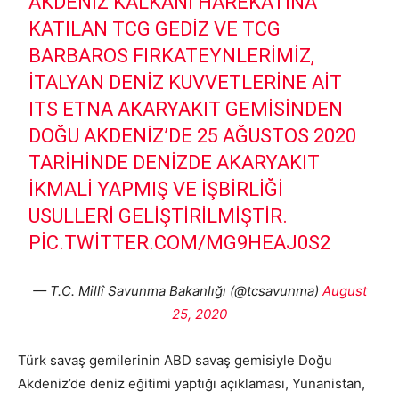
AKDENIZ KALKANI HAREKÂTINA
KATILAN TCG GEDİZ VE TCG
BARBAROS FIRKATEYNLERIMIZ,
İTALYAN DENIZ KUVVETLERINE AIT
ITS ETNA AKARYAKIT GEMISINDEN
DOĞU AKDENIZ’DE 25 AĞUSTOS 2020
TARIHINDE DENIZDE AKARYAKIT
IKMALI YAPMIŞ VE IŞBIRLIĞI
USULLERI GELIŞTIRILMIŞTIR.
PIC.TWITTER.COM/MG9HEAJ0S2
— T.C. Millî Savunma Bakanlığı (@tcsavunma)
August
25, 2020
Türk savaş gemilerinin ABD savaş gemisiyle Doğu
Akdeniz’de deniz eğitimi yaptığı açıklaması, Yunanistan,