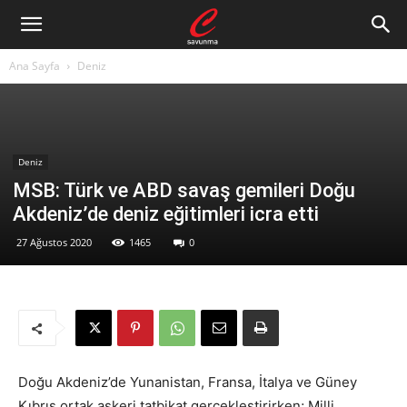
Ana Sayfa
Deniz
Deniz
MSB: Türk ve ABD savaş gemileri Doğu
Akdeniz’de deniz eğitimleri icra etti
27 Ağustos 2020
1465
0
Doğu Akdeniz’de Yunanistan, Fransa, İtalya ve Güney
Kıbrıs ortak askeri tatbikat gerçekleştirirken; Milli