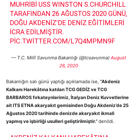
MUHRIBI USS WINSTON S.CHURCHILL
TARAFINDAN 26 AĞUSTOS 2020 GÜNÜ,
DOĞU AKDENIZ’DE DENIZ EĞITIMLERI
ICRA EDILMIŞTIR.
PIC.TWITTER.COM/L7Q4MPMN9F
— T.C. Millî Savunma Bakanlığı (@tcsavunma)
August
26, 2020
Bakanlığın salı günü yaptığı açıklamada ise,
“Akdeniz
Kalkanı Harekâtına katılan TCG GEDİZ ve TCG
BARBAROS fırkateynlerimiz, İtalyan Deniz Kuvvetlerine
ait ITS ETNA akaryakıt gemisinden Doğu Akdeniz’de 25
Ağustos 2020 tarihinde denizde akaryakıt ikmali
yapmış ve işbirliği usulleri geliştirilmiştir.”
denildi.