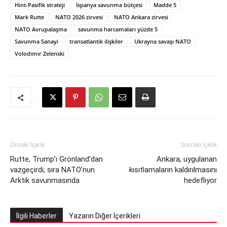
Hint-Pasifik strateji
İspanya savunma bütçesi
Madde 5
Mark Rutte
NATO 2026 zirvesi
NATO Ankara zirvesi
NATO Avrupalaşma
savunma harcamaları yüzde 5
Savunma Sanayi
transatlantik ilişkiler
Ukrayna savaşı NATO
Volodimir Zelenski
Önceki İçerik
Sonraki İçerik
Rutte, Trump’ı Grönland’dan
Ankara, uygulanan
vazgeçirdi; sıra NATO’nun
kısıtlamaların kaldırılmasını
Arktik savunmasında
hedefliyor
İlgili Haberler
Yazarın Diğer İçerikleri