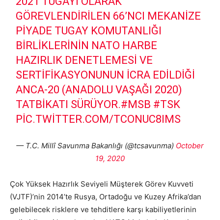
2021 TUGAYI OLARAK
GÖREVLENDIRILEN 66’NCI MEKANIZE
PIYADE TUGAY KOMUTANLIĞI
BIRLIKLERININ NATO HARBE
HAZIRLIK DENETLEMESI VE
SERTIFIKASYONUNUN ICRA EDILDIĞI
ANCA-20 (ANADOLU VAŞAĞI 2020)
TATBIKATI SÜRÜYOR.
#MSB
#TSK
PIC.TWITTER.COM/TCONUC8IMS
— T.C. Millî Savunma Bakanlığı (@tcsavunma)
October
19, 2020
Çok Yüksek Hazırlık Seviyeli Müşterek Görev Kuvveti
(VJTF)’nin 2014’te Rusya, Ortadoğu ve Kuzey Afrika’dan
gelebilecek risklere ve tehditlere karşı kabiliyetlerinin