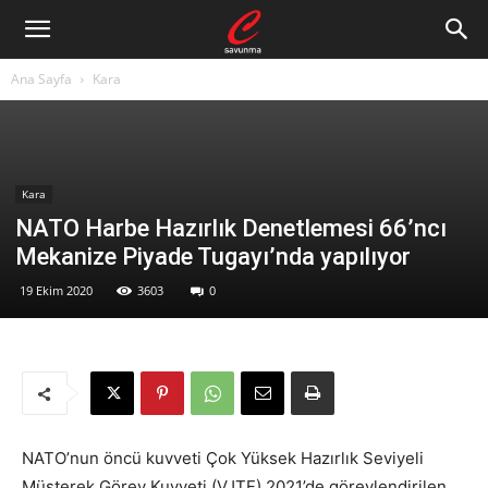
Ana Sayfa
Kara
Kara
NATO Harbe Hazırlık Denetlemesi 66’ncı
Mekanize Piyade Tugayı’nda yapılıyor
19 Ekim 2020
3603
0
NATO’nun öncü kuvveti Çok Yüksek Hazırlık Seviyeli
Müşterek Görev Kuvveti (VJTF) 2021’de görevlendirilen