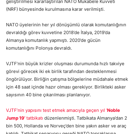
geliştirilmesi kararlaştırılan NATO Mukabele Kuvveti
(NRF) bünyesinde kurulmasına karar verilmişti.
NATO üyelerinin her yıl dönüşümlü olarak komutanlığının
devraldığı görev kuvvetine 2018’de İtalya, 2019’da
Almanya komutanlık yapmıştı. 2020’de gücün
komutanlığını Polonya devraldı.
VJTF’nin büyük krizler oluşması durumunda hızlı takviye
görevi görecek iki ek birlik tarafından desteklenmesi
öngörülüyor. Birliğin çatışma bölgelerine müdahale etmek
için 48 saat içinde hazır olması gerekiyor. Birlikteki asker
sayısının 40 bine çıkarılması planlanıyor.
VJTF’nin yapısını test etmek amacıyla geçen yıl ‘
Noble
Jump 19’
tatbikatı
düzenlenmişti. Tatbikata Almanya’dan 2
bin 500, Hollanda ve Norveç’den bine yakın asker ve araç
katıldı. Tatbikat senaryosu gereği NATO topraklarına