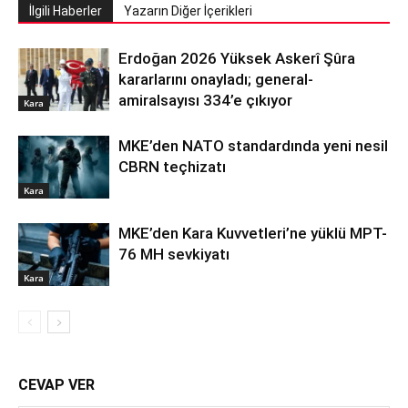
İlgili Haberler
Yazarın Diğer İçerikleri
Erdoğan 2026 Yüksek Askerî Şûra
kararlarını onayladı; general-
amiralsayısı 334’e çıkıyor
Kara
MKE’den NATO standardında yeni nesil
CBRN teçhizatı
Kara
MKE’den Kara Kuvvetleri’ne yüklü MPT-
76 MH sevkiyatı
Kara
CEVAP VER